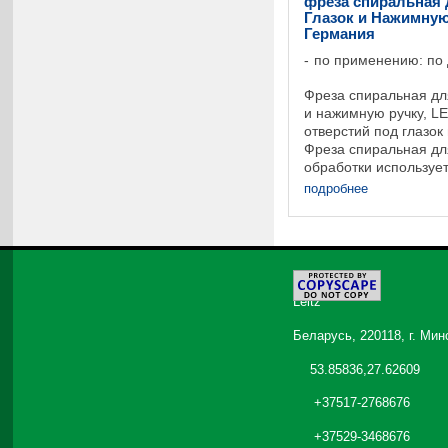
фреза спиральная 
Глазок и Нажимную 
Германия
по применению: по
Фреза спиральная для
и нажимную ручку, L
отверстий под глазок
Фреза спиральная дл
обработки используе
отверстий под глазок
подробнее
дверях из ...
©
2026
Leitz
Беларусь, 220118, г. Мин
53.85836,27.62609
+37517-2768676
+37529-3468676