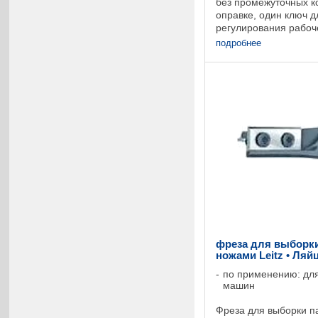
без промежуточных к
оправке, один ключ 
регулирования рабоч
Регулируемая фреза,
подробнее
оправке. Фреза концев
фреза для выборки
ножами Leitz • Ляй
по применению: дл
машин
Фреза для выборки п