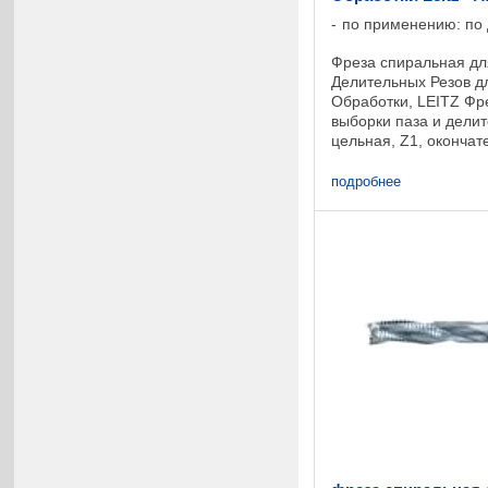
по применению: по
Фреза спиральная дл
Делительных Резов д
Обработки, LEITZ Фр
выборки паза и дели
цельная, Z1, окончат
спиральная режущая 
для фрезерования ...
подробнее