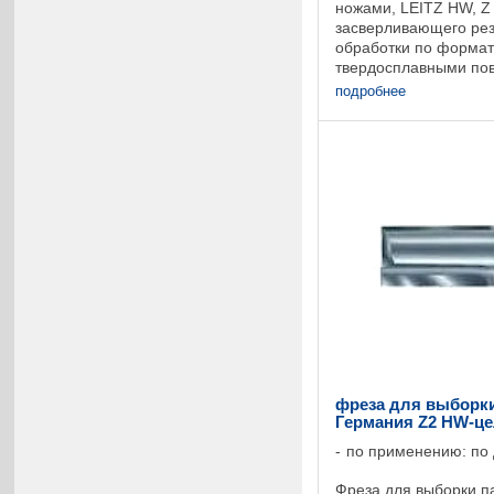
ножами, LEITZ HW, Z 
засверливающего рез
обработки по формату
твердосплавными по
окончательная обраб
подробнее
расположены паралле
фреза для выборки 
Германия Z2 HW-ц
по применению: по
Фреза для выборки па