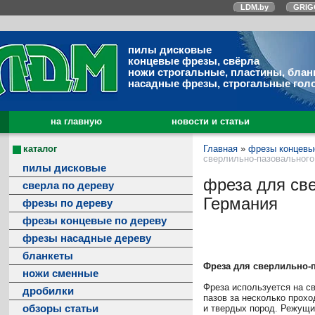
LDM.by
GRIG
пилы дисковые
концевые фрезы, свёрла
ножи строгальные, пластины, блан
насадные фрезы, строгальные гол
на главную
новости и статьи
каталог
Главная
»
фрезы концевы
сверлильно-пазовального 
пилы дисковые
фреза для све
сверла по дереву
Германия
фрезы по дереву
фрезы концевые по дереву
фрезы насадные дереву
бланкеты
Фреза для сверлильно-п
ножи сменные
Фреза используется на с
дробилки
пазов за несколько прох
обзоры статьи
и твердых пород. Режущи