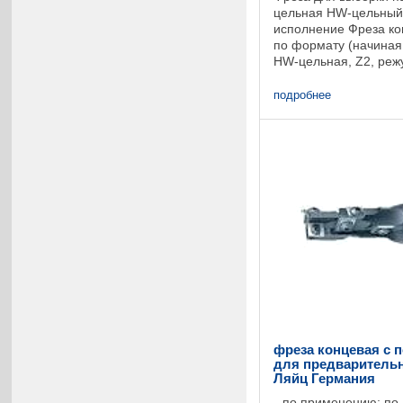
цельная HW-цельный,
исполнение Фреза ко
по формату (начиная 
HW-цельная, Z2, реж
расположены паралле
скос для засверливани
подробнее
фреза концевая с
для предварительно
Ляйц Германия
по применению: по