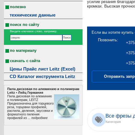
усилие резания благода
кромках. Высокая прочно
полезно
технические данные
поиск по сайту
Введите ключевое слово, например:
Если вы хотите купить 
Позвонить:
+375
по материалу
+375
скачать с сайта
+375
Цены Прайс лист Leitz (Excel)
CD Каталог инструмента Leitz
Отправить запр
Пила дисковая по алюминию и полимерам
Leitz • Лeйц Германия
Пила дисковая по алюминию
и полимерам, LEITZ
Предназначена для торцевого
реза, торцовки профилей,
распила, деления, заусовки и
форматного пиления
Все фрезы 
профилей из ...
подробнее
Категория