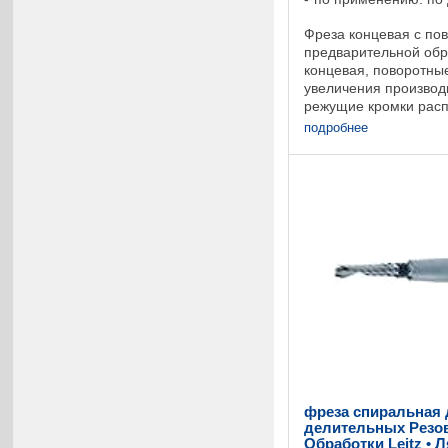
Фреза концевая с по
предварительной обр
концевая, поворотны
увеличения произво
режущие кромки рас
неравномерным шаго
подробнее
обработка, макс. глуби
фреза спиральная 
делительных Резо
Обработки Leitz • 