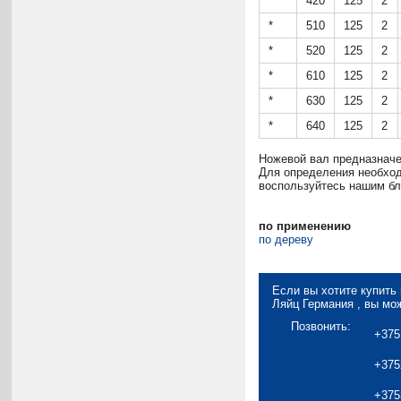
*
420
125
2
*
510
125
2
*
520
125
2
*
610
125
2
*
630
125
2
*
640
125
2
Ножевой вал предназнач
Для определения необхо
воспользуйтесь нашим бл
по применению
по дереву
Если вы хотите купить
Ляйц Германия , вы мо
Позвонить:
+375
+375
+375