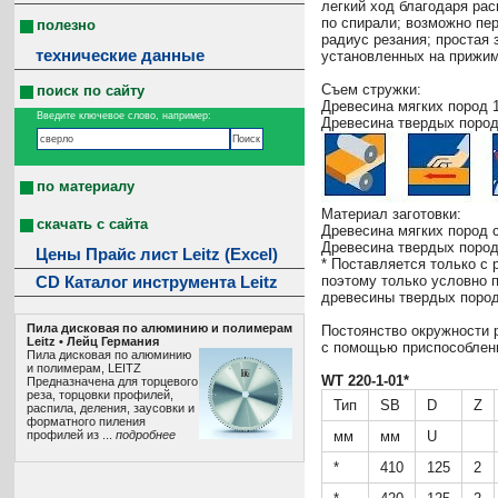
легкий ход благодаря ра
по спирали; возможно пе
полезно
радиус резания; простая
технические данные
установленных на прижи
Съем стружки:
поиск по сайту
Древесина мягких пород 
Введите ключевое слово, например:
Древесина твердых пород
по материалу
Материал заготовки:
скачать с сайта
Древесина мягких пород с
Древесина твердых пород
Цены Прайс лист Leitz (Excel)
* Поставляется только с
поэтому только условно 
CD Каталог инструмента Leitz
древесины твердых пород
Пила дисковая по алюминию и полимерам
Постоянство окружности 
Leitz • Лeйц Германия
с помощью приспособлени
Пила дисковая по алюминию
и полимерам, LEITZ
WT 220-1-01*
Предназначена для торцевого
реза, торцовки профилей,
Тип
SB
D
Z
распила, деления, заусовки и
форматного пиления
профилей из ...
подробнее
мм
мм
U
*
410
125
2