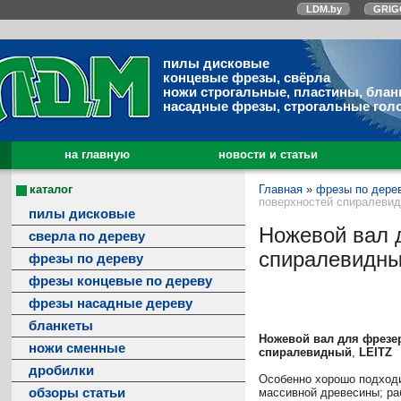
LDM.by
GRIG
пилы дисковые
концевые фрезы, свёрла
ножи строгальные, пластины, блан
насадные фрезы, строгальные гол
на главную
новости и статьи
каталог
Главная
»
фрезы по дере
поверхностей спиралевидн
пилы дисковые
Ножевой вал 
сверла по дереву
спиралевидный
фрезы по дереву
фрезы концевые по дереву
фрезы насадные дереву
бланкеты
Ножевой вал для фрезе
ножи сменные
спиралевидный
,
LEITZ
дробилки
Особенно хорошо подходи
обзоры статьи
массивной древесины; ра