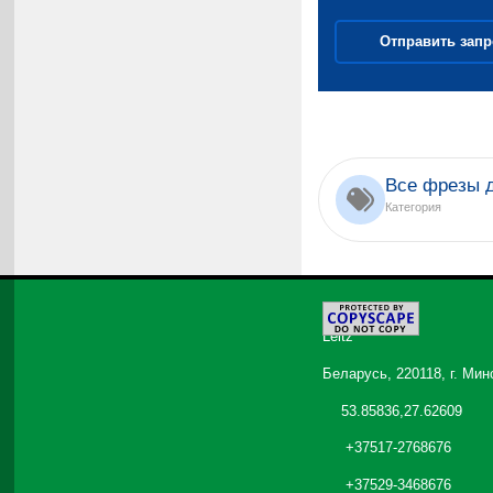
Отправить запр
Все фрезы 
Категория
©
2026
Leitz
Беларусь, 220118, г. Мин
53.85836,27.62609
+37517-2768676
+37529-3468676