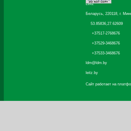
Leitz
Беларусь, 220118, г. Мин
53.85836,27.62609
+37517-2768676
+37529-3468676
+37533-3468676
ldm@ldm.by
leitz.by
Сайт работает на платф