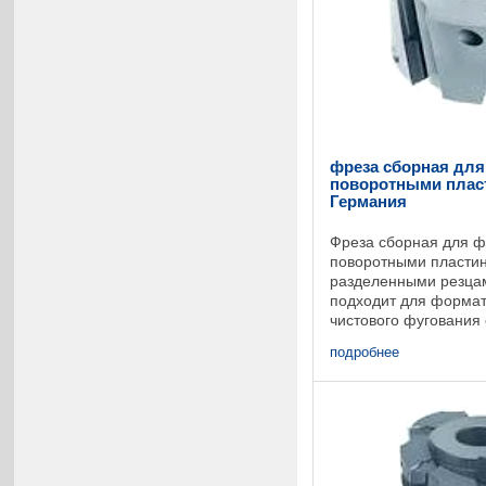
фреза сборная для
поворотными пласт
Германия
Фреза сборная для ф
поворотными пластин
разделенными резца
подходит для формат
чистового фугования
необлицованных пли
подробнее
древесноволокнистых