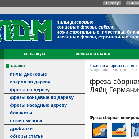
LDM.by
GRIG
пилы дисковые
концевые фрезы, свёрла
ножи строгальные, пластины, блан
насадные фрезы, строгальные гол
на главную
новости и статьи
каталог
Главная
»
фрезы насадны
модульная система Leitz 
пилы дисковые
фреза сборная
сверла по дереву
Ляйц Германи
фрезы по дереву
фрезы концевые по дереву
фрезы насадные дереву
бланкеты
Фреза сборная копиров
ножи сменные
дробилки
обзоры статьи