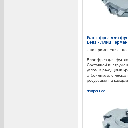
Блок фрез для фуг
Leitz • Ляйц Герма
по применению: по
Блок фрез для фугова
Составной инструмен
углом и режущими к
отбойником, с неско
ресурсами на каждый
Особенно хорошо под
попутном и ...
подробнее