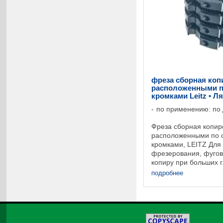
фреза сборная коп
расположенными п
кромками Leitz • Л
по применению: по
Фреза сборная копир
расположенными по 
кромками, LEITZ Для
фрезерования, фугов
копиру при больших г
Копирование дугообр
подробнее
помощью шаблонов, ш
©
2026