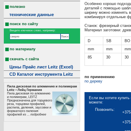
Особенно хорошо подход
полезно
деталей с помощью шабло
ширину можно изменять в
технические данные
комбинируя отдельные ф
поиск по сайту
Станок: фрезерный стано
Материал заготовки: дре
Введите ключевое слово, например:
D
SB
BO
по материалу
mm
mm
mm
85
30
30
скачать с сайта
Цены Прайс лист Leitz (Excel)
CD Каталог инструмента Leitz
по применению
по дереву
Пила дисковая по алюминию и полимерам
Leitz • Лeйц Германия
Пила дисковая по алюминию
и полимерам, LEITZ
Если вы хотите купить
Предназначена для торцевого
можете:
реза, торцовки профилей,
распила, деления, заусовки и
Позвонить:
форматного пиления
+375
профилей из ...
подробнее
+375