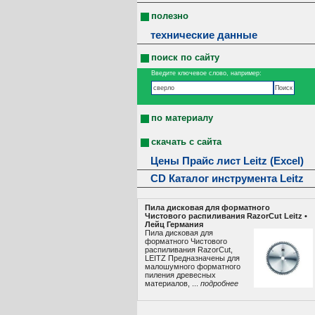
полезно
технические данные
поиск по сайту
Введите ключевое слово, например:
по материалу
скачать с сайта
Цены Прайс лист Leitz (Excel)
CD Каталог инструмента Leitz
Пила дисковая для форматного
Чистового распиливания RazorCut Leitz •
Лeйц Германия
Пила дисковая для
форматного Чистового
распиливания RazorCut,
LEITZ Предназначены для
малошумного форматного
пиления древесных
материалов, ...
подробнее