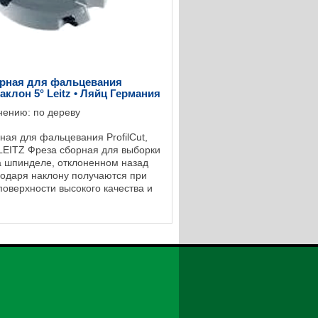
орная для фальцевания
наклон 5° Leitz • Ляйц Германия
нению: по дереву
ная для фальцевания ProfilCut,
 LEITZ Фреза сборная для выборки
а шпинделе, отклоненном назад
агодаря наклону получаются при
поверхности высокого качества и
омки без сколов. P D SB BO ...