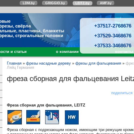
LDM.by
GRIGGIO.by
LEITZ.by
AMF.by
овые
+37517-2768676
фрезы, свёрла
альные, пластины, бланкеты
+37529-3468676
фрезы, строгальные головки
+37533-3468676
ости и статьи
о компании
контакты
Главная
»
фрезы насадные дереву
»
фрезы для фальцевания
»
фрез
Ляйц Германия
фреза сборная для фальцевания Leit
поделиться
Фреза сборная для фальцевания, LEITZ
Фреза сборная с подрезающим ножом, имеющим три режущие кромк