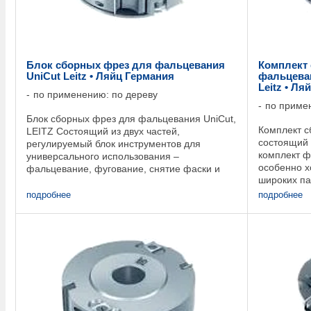
Блок сборных фрез для фальцевания
Комплект
UniCut Leitz • Ляйц Германия
фальцеван
Leitz • Ля
по применению: по дереву
по приме
Блок сборных фрез для фальцевания UniCut,
Комплект с
LEITZ Состоящий из двух частей,
состоящий 
регулируемый блок инструментов для
комплект ф
универсального использования –
особенно х
фальцевание, фугование, снятие фаски и
широких па
скругление. Tool no. D mm SB mm BO mm
столом (вс
BOmax. mm Z V n min-1 ID 1 + 2 ...
подробнее
подробнее
двухсторонн