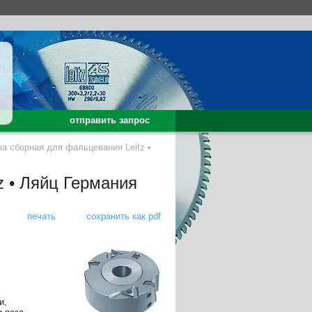
отправить запрос
а сборная для фальцевания Leitz •
z • Ляйц Германия
печать
сохранить как pdf
и,