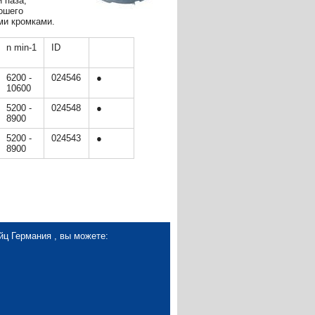
 паза,
ошего
ми кромками.
n min-1
ID
6200 -
024546
●
10600
5200 -
024548
●
8900
5200 -
024543
●
8900
йц Германия , вы можете: