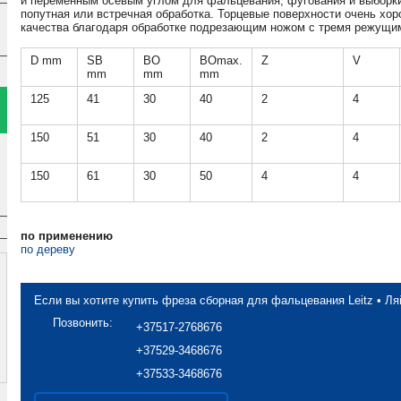
и переменным осевым углом для фальцевания, фугования и выборки
попутная или встречная обработка. Торцевые поверхности очень хор
качества благодаря обработке подрезающим ножом с тремя режущи
D mm
SB
BO
BOmax.
Z
V
mm
mm
mm
125
41
30
40
2
4
150
51
30
40
2
4
150
61
30
50
4
4
по применению
по дереву
Если вы хотите купить фреза сборная для фальцевания Leitz • Ля
Позвонить:
+37517-2768676
+37529-3468676
+37533-3468676