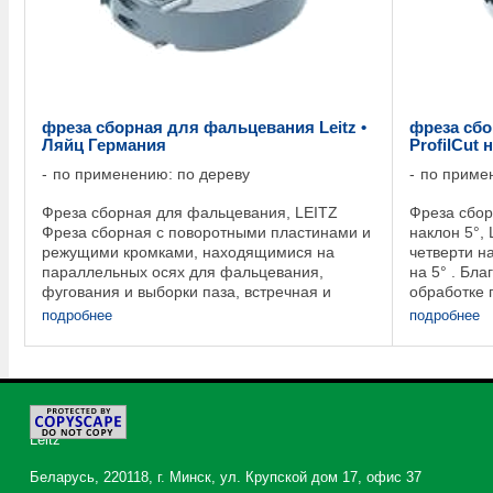
фреза сборная для фальцевания Leitz •
фреза сб
Ляйц Германия
ProfilCut 
по применению: по дереву
по приме
Фреза сборная для фальцевания, LEITZ
Фреза сбор
Фреза сборная с поворотными пластинами и
наклон 5°,
режущими кромками, находящимися на
четверти н
параллельных осях для фальцевания,
на 5° . Бл
фугования и выборки паза, встречная и
обработке 
попутная обработка. Подрезные ножи можно
торцевые кр
подробнее
подробнее
поворачивать четыре ...
©
2026
Leitz
Беларусь, 220118, г. Минск, ул. Крупской дом 17, офис 37