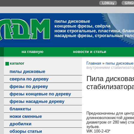
LDM.by
GRIG
пилы дисковые
концевые фрезы, свёрла
ножи строгальные, пластины, блан
насадные фрезы, строгальные гол
на главную
новости и статьи
каталог
Главная
»
пилы дисковые
внутренними стабилизатор
пилы дисковые
Пила дискова
сверла по дереву
стабилизатора
фрезы по дереву
фрезы концевые по дереву
фрезы насадные дереву
бланкеты
Предназначены для центр
ножи сменные
длинноволокнистой древе
диаметром от 280 мм) ст
дробилки
зубьев.
обзоры статьи
WK 100-2-43*