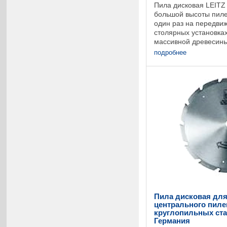
Пила дисковая LEITZ
большой высоты пиле
один раз на передви
столярных установка
массивной древесины
замерзшей, с больши
подробнее
зубьев и четырьмя бо
Пила дисковая для
центрального пиле
круглопильных станк
Германия