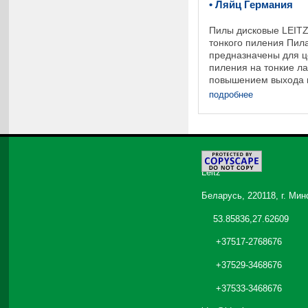
• Ляйц Германия
Пилы дисковые LEITZ
тонкого пиления Пил
предназначены для ц
пиления на тонкие л
повышением выхода 
пиления массивной д
подробнее
возможным ...
©
2026
Leitz
Беларусь, 220118, г. Мин
53.85836,27.62609
+37517-2768676
+37529-3468676
+37533-3468676