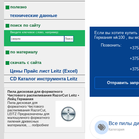
полезно
технические данные
поиск по сайту
Если вы хотите купить
Введите ключевое слово, например:
Германия wk100 , вы м
Позвонить:
+375
по материалу
+375
скачать с сайта
+375
Цены Прайс лист Leitz (Excel)
CD Каталог инструмента Leitz
Отправить запр
Пила дисковая для форматного
Чистового распиливания RazorCut Leitz •
Лeйц Германия
Пила дисковая для
форматного Чистового
распиливания RazorCut,
LEITZ Предназначены для
малошумного форматного
пиления древесных
Все пилы ди
материалов, ...
подробнее
Категория