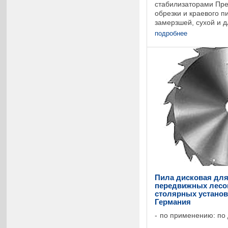
стабилизаторами Пр
обрезки и краевого п
замерзшей, сухой и 
древесины. С двумя 
подробнее
внутренними (с диаме
Пила дисковая для
передвижных лесо
столярных установк
Германия
по применению: по