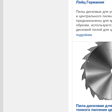
Ляйц Германия
Пилы дисковые для у
и центрального пиле
предназначены для к
обрезки, используютс
дисковой пилой для 
на многопильном и к
подробнее
столом ...
Пила дисковая для
тонкого пиления це