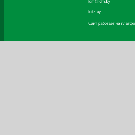
ldm@ldm.by
leitz.by
Сайт работает на платф