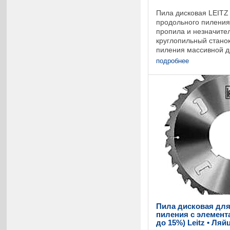
Пила дисковая LEITZ
продольного пиления
пропила и незначите
круглопильный станок
пиления массивной д
сухой. На корпусе зу
подробнее
формой ...
Пила дисковая дл
пиления с элемент
до 15%) Leitz • Ля