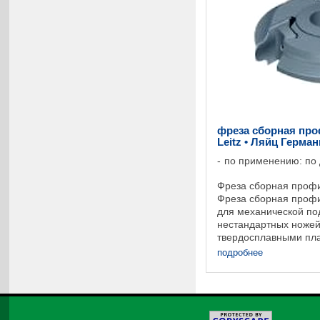
фреза сборная про
Leitz • Ляйц Герма
по применению: по
Фреза сборная профи
Фреза сборная проф
для механической по
нестандартных ноже
твердосплавными пл
пластинами. Возможн
подробнее
разными профилями, 
©
2026