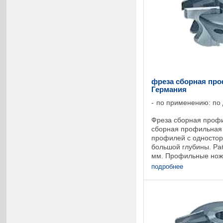
фреза сборная про
Германия
по применению: по
Фреза сборная профи
сборная профильная
профилей с односто
большой глубины. Ра
мм. Профильные нож
изготавливаются по 
подробнее
клиентом образцам пр