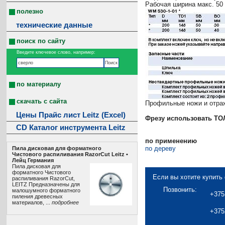
Рабочая ширина макс. 50
полезно
технические данные
поиск по сайту
Введите ключевое слово, например:
по материалу
скачать с сайта
Профильные ножи и отра
Цены Прайс лист Leitz (Excel)
Фрезу использовать T
CD Каталог инструмента Leitz
по применению
по дереву
Пила дисковая для форматного
Чистового распиливания RazorCut Leitz •
Лeйц Германия
Пила дисковая для
форматного Чистового
Если вы хотите купить 
распиливания RazorCut,
LEITZ Предназначены для
Позвонить:
малошумного форматного
+375
пиления древесных
материалов, ...
подробнее
+375