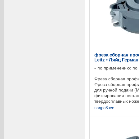
фреза сборная про
Leitz • Ляйц Герма
по применению: по
Фреза сборная профи
Фреза сборная проф
для ручной подачи (
фиксирования неста
твердосплавных ноже
пластиной.Возможна 
подробнее
профилей глубиной ..