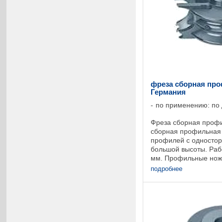
фреза сборная про
Германия
по применению: по
Фреза сборная профи
сборная профильная
профилей с односто
большой высоты. Раб
мм. Профильные нож
изготавливаются по 
подробнее
клиентом образцам пр