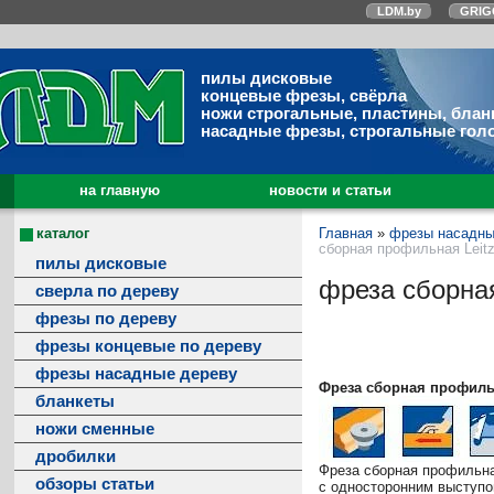
LDM.by
GRIG
пилы дисковые
концевые фрезы, свёрла
ножи строгальные, пластины, блан
насадные фрезы, строгальные гол
на главную
новости и статьи
каталог
Главная
»
фрезы насадны
сборная профильная Leitz
пилы дисковые
фреза сборная
сверла по дереву
фрезы по дереву
фрезы концевые по дереву
фрезы насадные дереву
Фреза сборная профиль
бланкеты
ножи сменные
дробилки
Фреза сборная профильн
обзоры статьи
с односторонним выступ