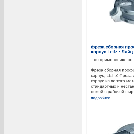
фреза сборная пр
корпус Leitz • Ляй
по применению: по
Фреза сборная профи
корпус, LEITZ Фреза
корпус из легкого ме
стандартных и неста
ножей с рабочей шир
глубиной профиля до
подробнее
...