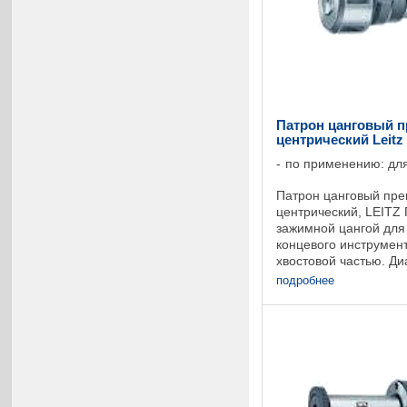
Патрон цанговый 
центрический Leitz
по применению: для
Патрон цанговый пр
центрический, LEITZ
зажимной цангой для
концевого инструмен
хвостовой частью. Ди
инструмента до dmax
подробнее
радиальное биение ..