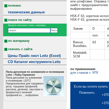
или штифтами. Оправка т
шайб с предохранителем 
полезно
выфрезеровки.
технические данные
HSK-F 63, короткое испол
HSK-F 63, длинное испол
поиск по сайту
Введите ключевое слово, например:
Зажим
D
d
mm
по материалу
Biesse,
63
6
Busellato,
2
скачать с сайта
Morbidelli,
Цены Прайс лист Leitz (Excel)
SCM
CD Каталог инструмента Leitz
по применению
Пила дисковая по алюминию и полимерам
для станков с ЧПУ
Leitz • Лeйц Германия
Пила дисковая по алюминию
и полимерам, LEITZ
Предназначена для торцевого
Если вы хотите купить 
реза, торцовки профилей,
распила, деления, заусовки и
форматного пиления
Позвонить:
+375
профилей из ...
подробнее
+375