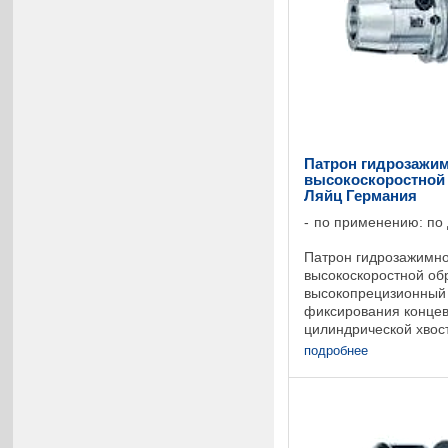
Патрон гидрозажим
высокоскоростной о
Ляйц Германия
по применению: по
Патрон гидрозажимно
высокоскоростной об
высокопрецизионный 
фиксирования концев
цилиндрической хвос
хвостовой части диам
подробнее
мм. Возможно ...