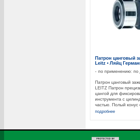
Патрон цанговый з
Leitz • Ляйц Герма
по применению: по
Патрон цанговый заж
LEITZ Патрон прециз
цангой для фиксиров
инструмента с цилин
частью. Полый конус 
69893. Минималь- но
подробнее
обеспечивают закален
©
2026