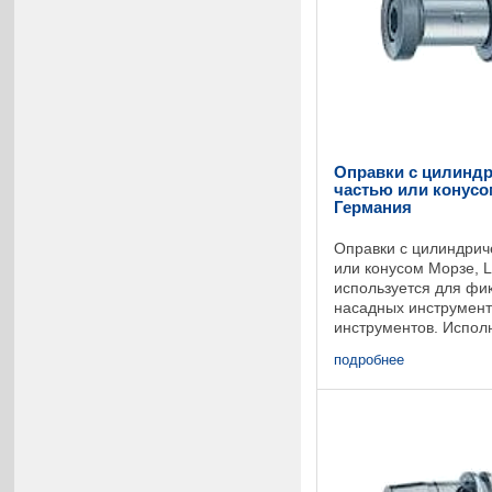
Оправки с цилиндр
частью или конусом
Германия
Оправки с цилиндрич
или конусом Морзе, 
используется для фи
насадных инструмент
инструментов. Испол
хвостовой частью или
подробнее
Короткое исполнение 