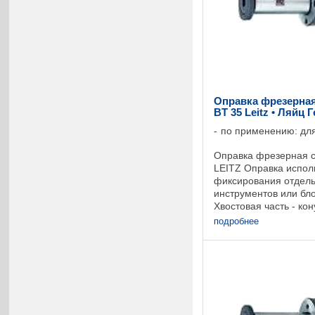
Оправка фрезерная
BT 35 Leitz • Ляйц 
по применению: для
Оправка фрезерная с
LEITZ Оправка испол
фиксирования отдел
инструментов или бло
Хвостовая часть - ко
Предохранение от пр
подробнее
помощью соединения 