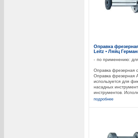
Оправка фрезерная
Leitz • Ляйц Герма
по применению: для
Оправка фрезерная с
Оправка фрезерная A
используется для фи
насадных инструмент
инструментов. Исполн
конус, в соответствии
подробнее
Предохранение от ...