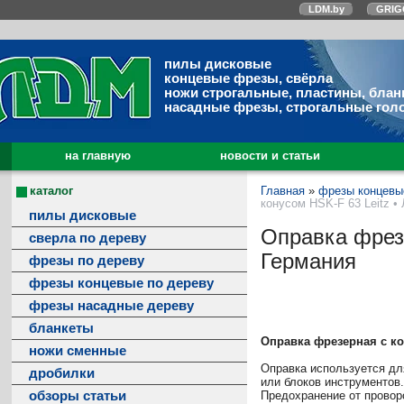
LDM.by
GRIG
пилы дисковые
концевые фрезы, свёрла
ножи строгальные, пластины, блан
насадные фрезы, строгальные гол
на главную
новости и статьи
каталог
Главная
»
фрезы концевы
конусом HSK-F 63 Leitz •
пилы дисковые
Оправка фрезе
сверла по дереву
Германия
фрезы по дереву
фрезы концевые по дереву
фрезы насадные дереву
бланкеты
Оправка фрезерная с ко
ножи сменные
Оправка используется дл
дробилки
или блоков инструментов.
обзоры статьи
Предохранение от провор