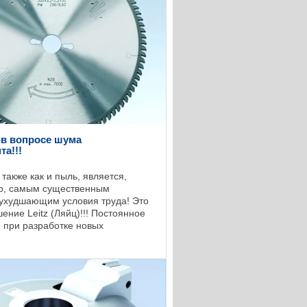
" в вопросе шума
та!!!
также как и пыль, является,
о, самым существенным
ухудшающим условия труда! Это
ние Leitz (Ляйц)!!! Постоянное
 при разработке новых
в Leitz (Ляйц) заключается в том,
шить ...