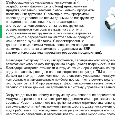
(Информационное управление инструментами),
разработанный фирмой
Leitz (Ляйц) программный
продукт
, составной элемент любой цельной программы
логистики инструмента. С помощью этой программы
происходит управление всеми данными по инструменту,
определяются состояние и местонахождение
инструмента, контролируется запас инструмента,
осуществляется контроль и заказы на заточку и
восстановление инструмента и рассчитать затраты на
инструмент в перерасчете на изготовляемый продукт и/
или на используемый станок. Скорректированные
данные по изменяемым местам сопряжения передаются
на компьютер станка и заменяются
данными из ERP-
системы (система планирования ресурсов предприятия).
Благодаря быстрому поиску инструментов, своевременного определ
автоматическому заказу инструмента сокращаются потребность в ин
Благодаря контролю стойкости инструмента или срока службы конт
ведутся расчеты расходов на производственные нужды. TIM являе
банком данных для всех компонентов в системе управления инструм
контрольные и измерительные приборы поставляют в режиме реальн
инструментов, а TIM программирует файл инструмента геометричес
переносит также данные инструментов в систему управления станко
Загрузка данных по новому инструменту или обновление параметров
модули сопряжения с компьютером предприятия или через карманн
сервиса. Ремонт станочного инструмента имеет огромное значение 
высокотехнологичный инструмент преимущества. Даже инструмент с
тогда работать с полной отдачей, если регулярно проводится его п
необходимо переточить и отремонтировать, и через небольшой пром