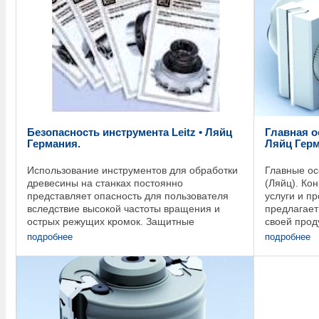
Безопасность инструмента Leitz • Ляйц
Главная о
Германия.
Ляйц Гер
Использование инструментов для обработки
Главные ос
древесины на станках постоянно
(Ляйц). Кон
представляет опасность для пользователя
услуги и п
вследствие высокой частоты вращения и
предлагает
острых режущих кромок. Защитные
своей прод
приспособления на всех станках и
Основой дл
подробнее
подробнее
использование инструмента, ...
частными ..