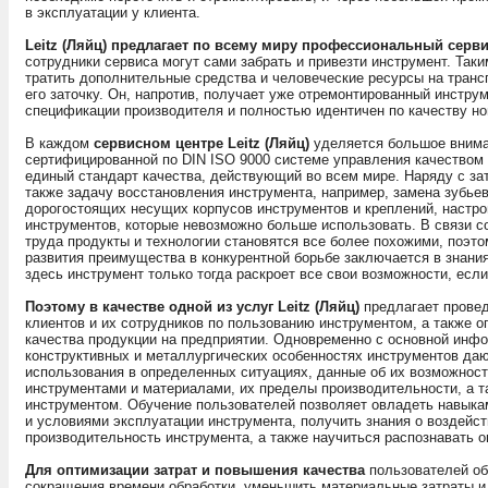
в эксплуатации у клиента.
Leitz (Ляйц) предлагает по всему миру профессиональный серв
сотрудники сервиса могут сами забрать и привезти инструмент. Так
тратить дополнительные средства и человеческие ресурсы на транс
его заточку. Он, напротив, получает уже отремонтированный инструм
спецификации производителя и полностью идентичен по качеству но
В каждом
сервисном центре Leitz (Ляйц)
уделяется большое внима
сертифицированной по DIN ISO 9000 системе управления качеством L
единый стандарт качества, действующий во всем мире. Наряду с за
также задачу восстановления инструмента, например, замена зубьев
дорогостоящих несущих корпусов инструментов и креплений, настро
инструментов, которые невозможно больше использовать. В связи 
труда продукты и технологии становятся все более похожими, поэ
развития преимущества в конкурентной борьбе заключается в знания
здесь инструмент только тогда раскроет все свои возможности, есл
Поэтому в качестве одной из услуг Leitz (Ляйц)
предлагает провед
клиентов и их сотрудников по пользованию инструментом, а также о
качества продукции на предприятии. Одновременно с основной инфо
конструктивных и металлургических особенностях инструментов даю
использования в определенных ситуациях, данные об их возможност
инструментами и материалами, их пределы производительности, а 
инструментом. Обучение пользователей позволяет овладеть навыка
и условиями эксплуатации инструмента, получить знания о воздейст
производительность инструмента, а также научиться распознавать 
Для оптимизации затрат и повышения качества
пользователей об
сокращения времени обработки, уменьшить материальные затраты и 