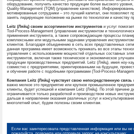
оборудование, получить качество продукции более высокого уровня, 
Quality-Management (TQM) (управление качеством). Информированн
мотивированные сотрудники – это лучший капитал, они позволяют п
занять лидирующее положение на рынке по технологии и качеству п
Leitz (Ляйц) своим ассортиментом инструментов
и услуг помогае
Tool-Process-Management (управление инструментом и технологиче
применения инструмента, а также сопровождающие процессы планир
комплексными или модульными задачами управления инструментом 
клиентов. Благодаря объединению в сеть всех представленных сегме
данная программа имеет возможность проникать во все этапы технол
управления с использованием мощностей отдельных составных элем
инструментов, включая также техническое и экономическое улучшен
продукции производственных предприятий. Leitz (Ляйц), имея ноу-ха
совместно с предприятиями, ориентированными на будущее, провест
и обучение работе с подобными программами (Tool-Process-Managem
Компания Leitz (Ляйц) чувствует свою непосредственную связь
с
важно мелкое это предприятие или крупное промышленное предприя
клиенты, будет успешной и компания Leitz (Ляйц). По этой причине д
ограничивается только разработкой и производством новых инструме
дальше в направлении оказания различных услуг и консультировани
многолетний опыт, будем полезны своим клиентам.
Если вас заинтересовала представленная информация или вы не 
пожалуйста, позвоните или отправьте запрос на консультацию: