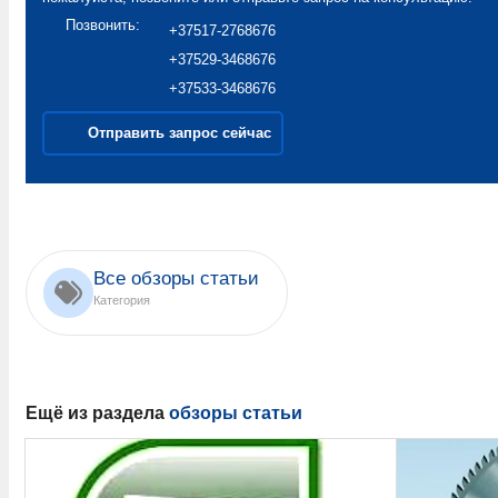
Позвонить:
+37517-2768676
+37529-3468676
+37533-3468676
Отправить запрос сейчас
Все обзоры статьи
Категория
Ещё из раздела
обзоры статьи