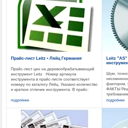
Прайс-лист Leitz • Ляйц Германия
Leitz "AS
инструмен
Прайс-лист цен на деревообрабатывающий
Шум, точно 
инструмент Leitz . Номер артикула
несомненн
инструмента в прайс-листе соответствует
фактором, 
номеру по каталогу Ляйц. Указано количество
ФАКТЫ Реше
и краткое отличие инструмента. В прайс-
требование
листе сформированы цены по лидерам
инструменто
продаж. Вы можете ...
подробнее
подробнее
чтобы заглу