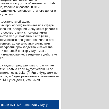
также проводится обучение по Total-
ые, хорошо образованные и
редприятию сэкономить много денег и
родукции.
т достичь этой цели.
ским процессом) включает все сферы
ования, введения и обучения работе с
в соответствии с пожеланиями
нтов услуг компании Leitz (Ляйц)
огического процесса, начиная с его
ентов, до организации логистики
ие уровня производства и качества
у и большой спектр услуг, может
и планирование, введение в действие
en).
 каждым предприятием отрасли, не
тие. Только если будут успешны ее
еятельность Leitz (Ляйц) в будущем не
нтов, а будет развиваться значительно
я. Мы убеждены, что, имея
нашли нужный товар или услугу,