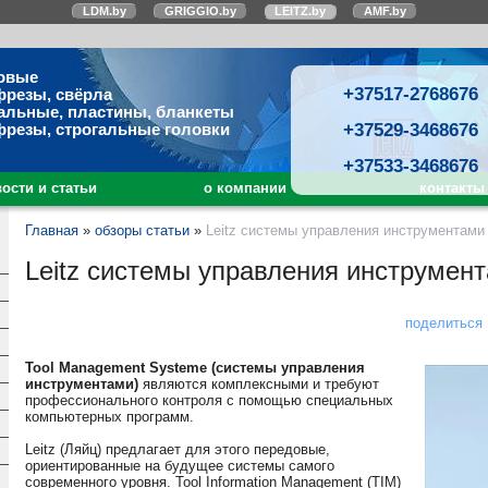
LDM.by
GRIGGIO.by
LEITZ.by
AMF.by
овые
+37517-2768676
фрезы, свёрла
альные, пластины, бланкеты
+37529-3468676
фрезы, строгальные головки
+37533-3468676
ости и статьи
о компании
контакты
Главная
»
обзоры статьи
»
Leitz системы управления инструментами
Leitz системы управления инструмен
поделиться
Tool Management Systeme (системы управления
инструментами)
являются комплексными и требуют
профессионального контроля с помощью специальных
компьютерных программ.
Leitz (Ляйц) предлагает для этого передовые,
ориентированные на будущее системы самого
современного уровня. Tool Information Management (TIM)