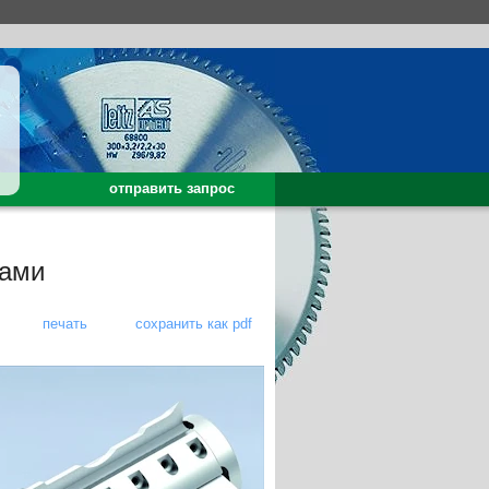
отправить запрос
тами
печать
сохранить как pdf