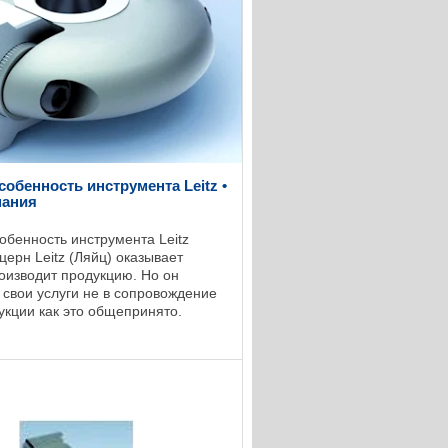
собенность инструмента Leitz •
мания
обенность инструмента Leitz
церн Leitz (Ляйц) оказывает
роизводит продукцию. Но он
 свои услуги не в сопровождение
укции как это общепринято.
я традиционного партнерства с
.