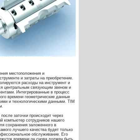
ения местоположения и
струменте и затраты на приобретение.
ролируются расходы на инструмент и
тся центральным связующим звеном и
ентами. Интегрированные в процесс
ого времени геометрические данные
кими и технологическими данными. TIM
м.
 после заточки происходит через
ый компьютер сотрудников нашего
для сохранения заложенного в
амого лучшего качества будет только
рофессиональное обслуживание. Его
ежуток времени он снова должен быть