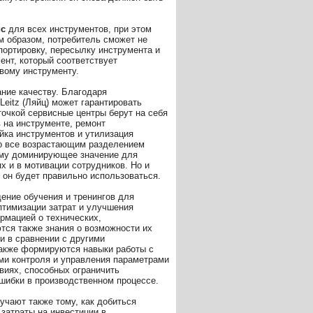
ис
для всех инструментов, при этом
им образом, потребитель сможет не
портировку, пересылку инструмента и
ент, который соответствует
вому инструменту.
ние качеству. Благодаря
eitz (Ляйц) может гарантировать
точкой сервисные центры берут на себя
 на инструменте, ремонт
йка инструментов и утилизация
со все возрастающим разделением
тому доминирующее значение для
х и в мотивации сотрудников. Но и
и он будет правильно использоваться.
ение обучения и тренингов для
птимизации затрат и улучшения
рмацией о технических,
тся также знания о возможности их
и в сравнении с другими
также формируются навыки работы с
ми контроля и управления параметрами
виях, способных ограничить
ошибки в производственном процессе.
учают также тому, как добиться
затраты на инвестиции в