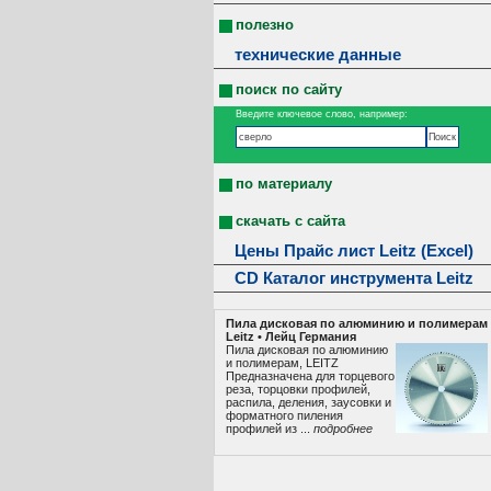
полезно
технические данные
поиск по сайту
Введите ключевое слово, например:
по материалу
скачать с сайта
Цены Прайс лист Leitz (Excel)
CD Каталог инструмента Leitz
Пила дисковая по алюминию и полимерам
Leitz • Лeйц Германия
Пила дисковая по алюминию
и полимерам, LEITZ
Предназначена для торцевого
реза, торцовки профилей,
распила, деления, заусовки и
форматного пиления
профилей из ...
подробнее