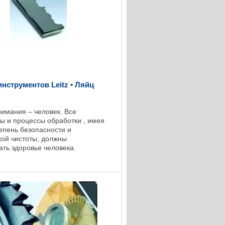
нструментов Leitz • Ляйц
нимания – человек. Все
ы и процессы обработки , имея
епень безопасности и
кой чистоты, должны
ать здоровье человека.
ты, техники и инженеры фирмы
) поддерживают тесные ...