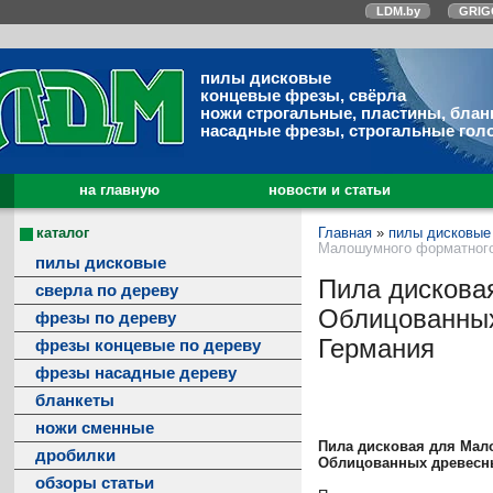
LDM.by
GRIG
пилы дисковые
концевые фрезы, свёрла
ножи строгальные, пластины, блан
насадные фрезы, строгальные гол
на главную
новости и статьи
каталог
Главная
»
пилы дисковые
Малошумного форматного 
пилы дисковые
Пила дискова
сверла по дереву
Облицованных
фрезы по дереву
Германия
фрезы концевые по дереву
фрезы насадные дереву
бланкеты
ножи сменные
Пила дисковая для Мал
дробилки
Облицованных древесны
обзоры статьи