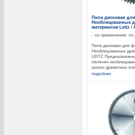
Пила дисковая для
Необлицованных д
материалов Leitz •
по применению: по
Пила дисковая для ф
Необлицованных дре
LEITZ Предназначен
пиления необлицова
шпоно древесных пли
Для круглопильных 
подробнее
станк установок для ..