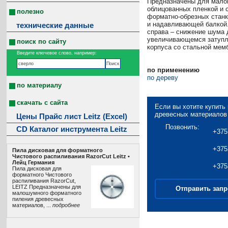
Предназначены для мало
облицованных пленкой и 
полезно
форматно-обрезных станк
и надавливающей балкой
технические данные
справа – снижение шума 
увеличивающемся затупл
поиск по сайту
корпуса со стальной мем
Введите ключевое слово, например:
по применению
по дереву
по материалу
скачать с сайта
Если вы хотите купит
древесных материалов L
Цены Прайс лист Leitz (Excel)
Позвонить:
CD Каталог инструмента Leitz
+375
+375
Пила дисковая для форматного
Чистового распиливания RazorCut Leitz •
Лeйц Германия
+375
Пила дисковая для
форматного Чистового
распиливания RazorCut,
LEITZ Предназначены для
Отправить запр
малошумного форматного
пиления древесных
материалов, ...
подробнее