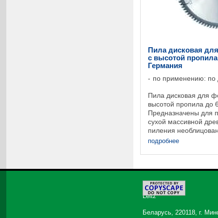
Пила дисковая для
с высотой пропила 
Германия
по применению: по
Пила дисковая для ф
высотой пропила до 
Предназначены для 
сухой массивной дре
пиления необлицова
материалов или слои
подробнее
пропила до 60 мм. Для
©
2026
Leitz
Беларусь, 220118, г. Мин