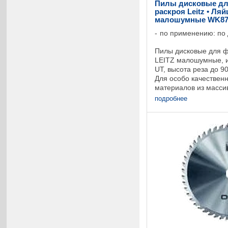
Пилы дисковые дл
раскроя Leitz • Ля
малошумные WK87
по применению: по
Пилы дисковые для ф
LEITZ малошумные, и
UT, высота реза до 
Для особо качественн
материалов из массив
Оборудование: круг
подробнее
раскроечные ...