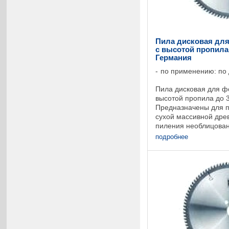
Пила дисковая для
с высотой пропила 
Германия
по применению: по
Пила дисковая для ф
высотой пропила до 
Предназначены для 
сухой массивной дре
пиления необлицова
материалов или слоис
подробнее
круглопильных станков