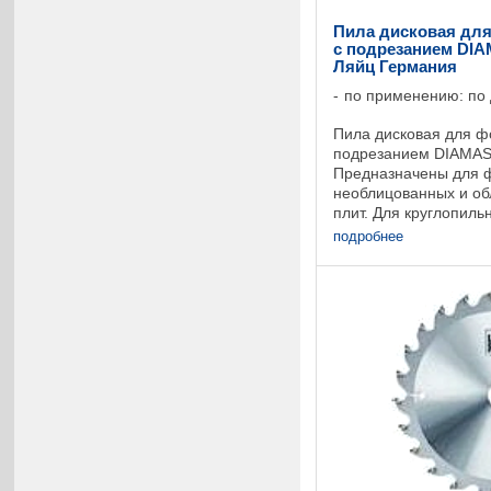
Пила дисковая для
c подрезанием DIA
Ляйц Германия
по применению: по
Пила дисковая для ф
подрезанием DIAMAS
Предназначены для 
необлицованных и о
плит. Для круглопиль
столом, для форматн
подробнее
для торцовочных ...