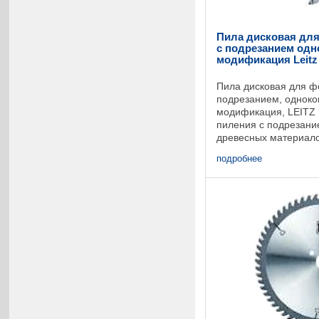
Пила дисковая для
c подрезанием од
модификация Leitz
Пила дисковая для ф
подрезанием, однок
модификация, LEITZ
пиления с подрезан
древесных материалов
многослойных матери
подробнее
двухсторонних форма
...