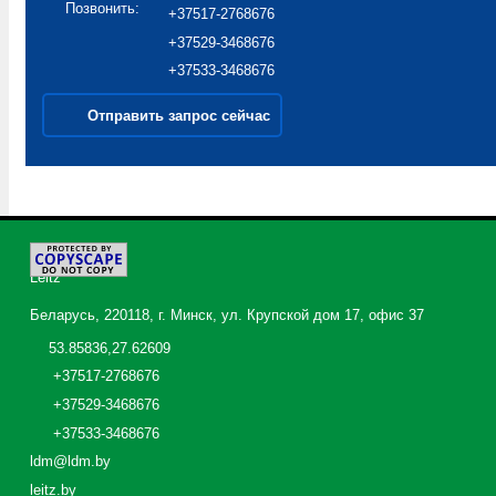
Позвонить:
+37517-2768676
+37529-3468676
+37533-3468676
Отправить запрос сейчас
©
2026
Leitz
Беларусь, 220118, г. Минск, ул. Крупской дом 17, офис 37
53.85836,27.62609
+37517-2768676
+37529-3468676
+37533-3468676
ldm@ldm.by
leitz.by