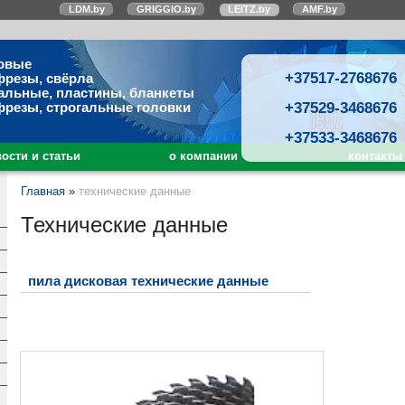
LDM.by
GRIGGIO.by
LEITZ.by
AMF.by
овые
+37517-2768676
фрезы, свёрла
альные, пластины, бланкеты
+37529-3468676
фрезы, строгальные головки
+37533-3468676
ости и статьи
о компании
контакты
Главная
»
технические данные
Технические данные
пила дисковая технические данные