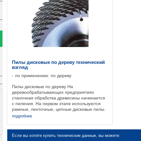
Пилы дисковые по дереву технический
взгляд
по применению: по дереву
Пилы дисковые по дереву На
деревообрабатывающих предприятиях
станочная обработка древесины начинается
с пиления. На первом этапе используются
рамные, ленточные, цепные дисковые пилы.
Для распиливания древесины программа
подробнее
инструментов фирмы Ляйц ...
Если вы хотите купить технические данные, вы можете: