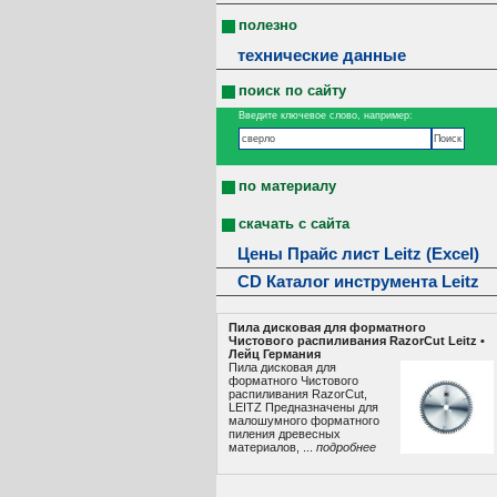
полезно
технические данные
поиск по сайту
Введите ключевое слово, например:
по материалу
скачать с сайта
Цены Прайс лист Leitz (Excel)
CD Каталог инструмента Leitz
Пила дисковая для форматного
Чистового распиливания RazorCut Leitz •
Лeйц Германия
Пила дисковая для
форматного Чистового
распиливания RazorCut,
LEITZ Предназначены для
малошумного форматного
пиления древесных
материалов, ...
подробнее