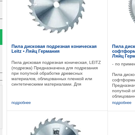
Пила дисковая подрезная коническая
Пила диск
Leitz • Ляйц Германия
софтформи
Ляйц Гер
Пила дисковая подрезная коническая, LEITZ
по приме
(подрезка) Предназначена для подрезания
при попутной обработке древесных
Пила диско
материалов, облицованных пленкой или
софтформин
синтетическими материалами. Для
Предназнач
круглопильных форматно-обрезных станков
попутной о
и установок для раскроя ...
облицованн
материалам
подробнее
подробнее
и большой г