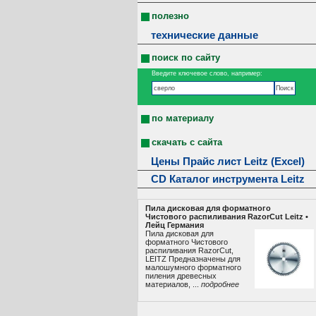
полезно
технические данные
поиск по сайту
Введите ключевое слово, например:
по материалу
скачать с сайта
Цены Прайс лист Leitz (Excel)
CD Каталог инструмента Leitz
Пила дисковая для форматного
Чистового распиливания RazorCut Leitz •
Лeйц Германия
Пила дисковая для
форматного Чистового
распиливания RazorCut,
LEITZ Предназначены для
малошумного форматного
пиления древесных
материалов, ...
подробнее