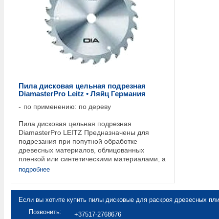
Пила дисковая цельная подрезная
DiamasterPro Leitz • Ляйц Германия
по применению: по дереву
Пила дисковая цельная подрезная
DiamasterPro LEITZ Предназначены для
подрезания при попутной обработке
древесных материалов, облицованных
пленкой или синтетическими материалами, а
также высоко абразивных плит. Для
подробнее
круглопильных форматно-обрезных ...
Если вы хотите купить пилы дисковые для раскроя древесных пли
Позвонить:
+37517-2768676