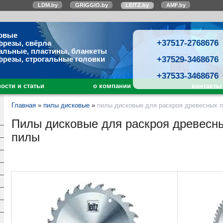
LDM.by
GRIGGIO.by
LEITZ.by
AMF.by
овые
+37517-2768676
фрезы, свёрла
альные, пластины, бланкеты
+37529-3468676
фрезы, строгальные головки
+37533-3468676
ости и статьи
о компании
контакты
Главная
»
пилы дисковые
»
пилы дисковые для раскроя древесных п
Пилы дисковые для раскроя древесны
пилы