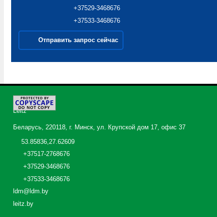
+37529-3468676
+37533-3468676
Отправить запрос сейчас
©
2026
Leitz
Беларусь, 220118, г. Минск, ул. Крупской дом 17, офис 37
53.85836,27.62609
+37517-2768676
+37529-3468676
+37533-3468676
ldm@ldm.by
leitz.by