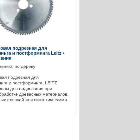
овая подрезная для
нга и постформинга Leitz •
мания
нению: по дереву
вая подрезная для
га и постформинга, LEITZ
ены для подрезания при
бработке древесных материалов,
ых пленкой или синтетическими
и, при больших скоростях подачи
лубине пропила. Для ...