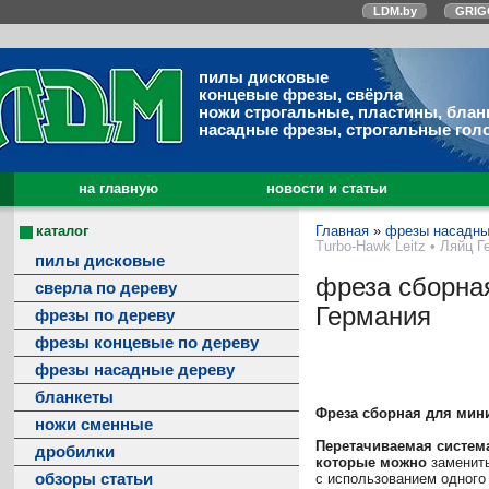
LDM.by
GRIG
пилы дисковые
концевые фрезы, свёрла
ножи строгальные, пластины, блан
насадные фрезы, строгальные гол
на главную
новости и статьи
каталог
Главная
»
фрезы насадны
Turbo-Hawk Leitz • Ляйц 
пилы дисковые
фреза сборная
сверла по дереву
Германия
фрезы по дереву
фрезы концевые по дереву
фрезы насадные дереву
бланкеты
Фреза сборная для мини
ножи сменные
Перетачиваемая систем
дробилки
которые можно
заменит
обзоры статьи
с использованием одного