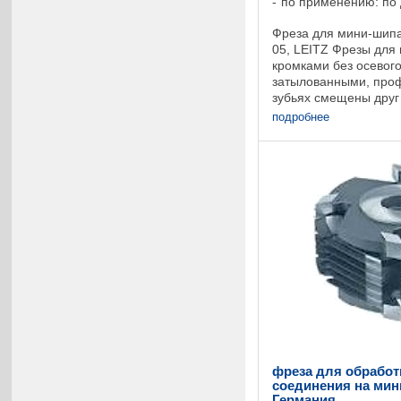
по применению: по
Фреза для мини-шипа
05, LEITZ Фрезы для
кромками без осевог
затылованными, про
зубьях смещены друг
величину шага шипа,
подробнее
проворота ...
фреза для обработ
соединения на мини
Германия