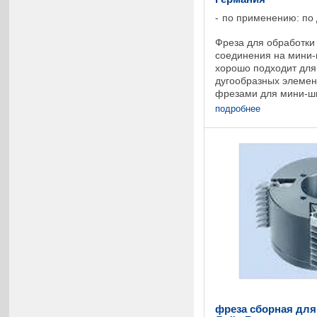
по применению: по
Фреза для обработки
соединения на мини-
хорошо подходит для
дугообразных элемен
фрезами для мини-ш
программы для изгот
подробнее
мини-шип с видимым 
фреза сборная для 