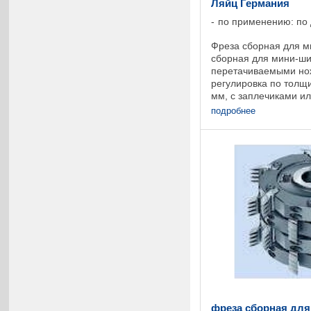
Ляйц Германия
по применению: по
Фреза сборная для м
сборная для мини-ши
перетачиваемыми н
регулировка по толщи
мм, с заплечиками ил
поворотным ножам, к
подробнее
переточить и ...
фреза сборная для