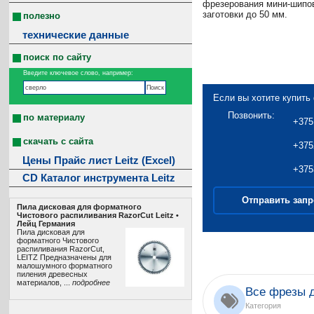
фрезерования мини-шипов
заготовки до 50 мм.
полезно
технические данные
поиск по сайту
Введите ключевое слово, например:
Если вы хотите купить 
Позвонить:
по материалу
+375
скачать с сайта
+375
Цены Прайс лист Leitz (Excel)
+375
CD Каталог инструмента Leitz
Отправить запр
Пила дисковая для форматного
Чистового распиливания RazorCut Leitz •
Лeйц Германия
Пила дисковая для
форматного Чистового
распиливания RazorCut,
LEITZ Предназначены для
малошумного форматного
пиления древесных
материалов, ...
подробнее
Все фрезы 
Категория