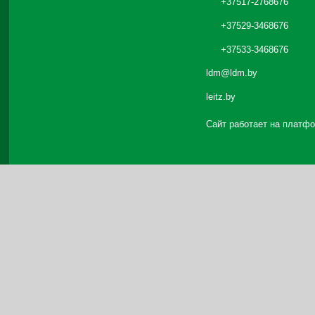
+37517-2768676
+37529-3468676
+37533-3468676
ldm@ldm.by
leitz.by
Сайт работает на платф