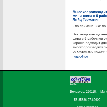
Высокопроизводит
мини-шипа с 6 рабо
Ляйц Германия
по применению: по
Высокопроизводитель
шипа с 6 рабочими з
хорошо подходит для
высокопроизводител
со скоростью подачи 
Оснащена глубоко по
подробнее
отдельными резцами HS
©
2026
Leitz
Беларусь, 220118, г. Мин
53.85836,27.62609