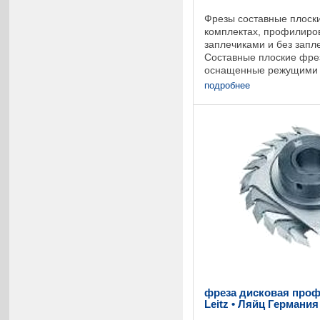
Фрезы составные плоск
комплектах, профилиро
заплечиками и без запл
Составные плоские фре
оснащенные режущими 
Варьируемая конструкци
подробнее
определенной толщины, 
фреза дисковая про
Leitz • Ляйц Германия