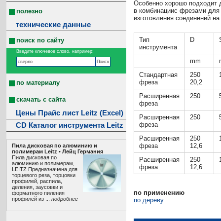
Особенно хорошо подходит 
в комбинациис фрезами для
полезно
изготовления соединений н
технические данные
Тип
D
поиск по сайту
инструмента
Введите ключевое слово, например:
mm
Стандартная
250
фреза
20,2
по материалу
Расширенная
250
скачать с сайта
фреза
Цены Прайс лист Leitz (Excel)
Расширенная
250
фреза
CD Каталог инструмента Leitz
Расширенная
250
фреза
12,6
Пила дисковая по алюминию и
полимерам Leitz • Лeйц Германия
Пила дисковая по
Расширенная
250
алюминию и полимерам,
фреза
12,6
LEITZ Предназначена для
торцевого реза, торцовки
профилей, распила,
деления, заусовки и
по применению
форматного пиления
профилей из ...
подробнее
по дереву