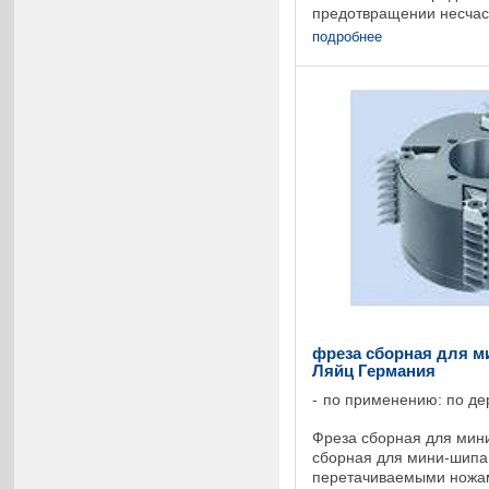
предотвращении несчас
разрешается использова
подробнее
фрезерных станках, осн
фреза сборная для ми
Ляйц Германия
по применению: по де
Фреза сборная для мин
сборная для мини-шипа
перетачиваемыми ножа