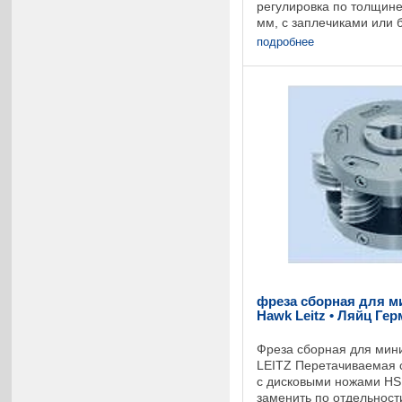
регулировка по толщине 
мм, с заплечиками или 
поворотным ножам, кот
подробнее
переточить и ...
фреза сборная для м
Hawk Leitz • Ляйц Ге
Фреза сборная для мин
LEITZ Перетачиваемая 
с дисковыми ножами HS
заменить по отдельност