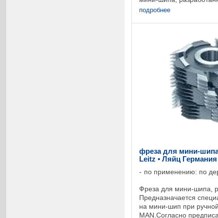
обработки профиля крае
подробнее
Составной ...
фреза для мини-шипа
Leitz • Ляйц Германия
по применению: по де
Фреза для мини-шипа, р
Предназначается специ
на мини-шип при ручно
MAN.Согласно предпис