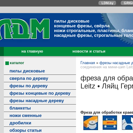
LDM.by
GRIG
пилы дисковые
концевые фрезы, свёрла
ножи строгальные, пластины, блан
насадные фрезы, строгальные гол
на главную
новости и статьи
каталог
Главная
»
фрезы насадные 
соединения на мини-шип Leit
пилы дисковые
фреза для обра
сверла по дереву
Leitz • Ляйц Ге
фрезы по дереву
фрезы концевые по дереву
фрезы насадные дереву
бланкеты
Фреза для обработки крае
ножи сменные
дробилки
обзоры статьи