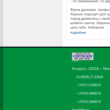
по применению: по де
Фреза дисковая, профи
Хорошо подходят для с
пород древесины с кра
крайних шипов. Ширина
шагу зуба. Наборная
конструкция,позволяющ
подробнее
рабочую ширину до 150 м
©
2026
Leitz
Беларусь, 220118, г. Мин
53.85836,27.62609
+37517-2768676
+37529-3468676
+37533-3468676
ldm@ldm.by