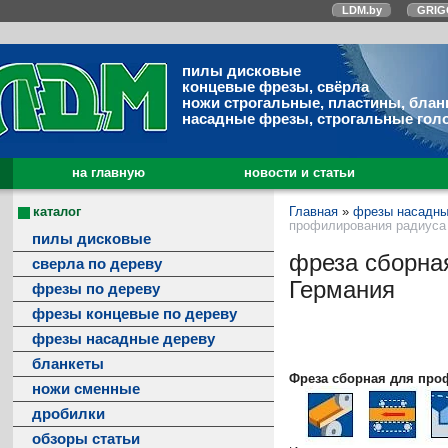
LDM.by
GRIG
пилы дисковые
концевые фрезы, свёрла
ножи строгальные, пластины, блан
насадные фрезы, строгальные гол
на главную
новости и статьи
каталог
Главная
»
фрезы насадны
профилирования радиуса 
пилы дисковые
фреза сборная
сверла по дереву
Германия
фрезы по дереву
фрезы концевые по дереву
фрезы насадные дереву
бланкеты
Фреза сборная для про
ножи сменные
дробилки
обзоры статьи