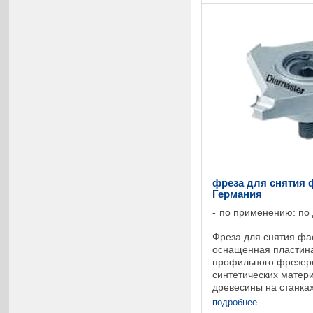
фреза для снятия ф
Германия
по применению: по
Фреза для снятия фас
оснащенная пластин
профильного фрезеро
синтетических матер
древесины на станка
nmax. 12.000 об/мин-
подробнее