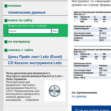
Инструмент со сменными
кромки на станках фирмы
полезно
технические данные
поиск по сайту
Введите ключевое слово, например:
по материалу
скачать с сайта
Цены Прайс лист Leitz (Excel)
CD Каталог инструмента Leitz
Пила дисковая для форматного
Чистового распиливания RazorCut Leitz •
Лeйц Германия
Пила дисковая для
форматного Чистового
распиливания RazorCut,
LEITZ Предназначены для
по применению
малошумного форматного
по дереву
пиления древесных
материалов, ...
подробнее
Если вы хотите купить