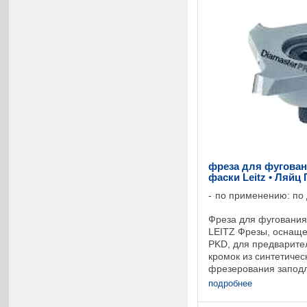
фреза для фугован
фаски Leitz • Ляйц
по применению: по
Фреза для фугования
LEITZ Фрезы, оснащ
PKD, для предварите
кромок из синтетичес
фрезерования заподл
массивной древесины
подробнее
шпинделе возможно ..