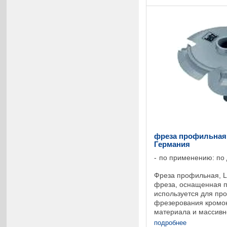
фреза профильная L
Германия
по применению: по
Фреза профильная, 
фреза, оснащенная 
используется для пр
фрезерования кромок
материала и массивн
станках с i-System, 
подробнее