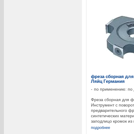
фреза сборная для 
Ляйц Германия
по применению: по
Фреза сборная для ф
Инструмент с поворо
предварительного фр
синтетических матер
заподлицо кромок из 
массивной древесины
подробнее
поворотных пластин .