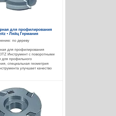
орная для профилирования
eitz • Ляйц Германия
нению: по дереву
рная для профилирования
EITZ Инструмент с поворотными
и для профильного
ия, специальная геометрия
нструмента улучшает качество
 передней поверхности кромки,
0 ...