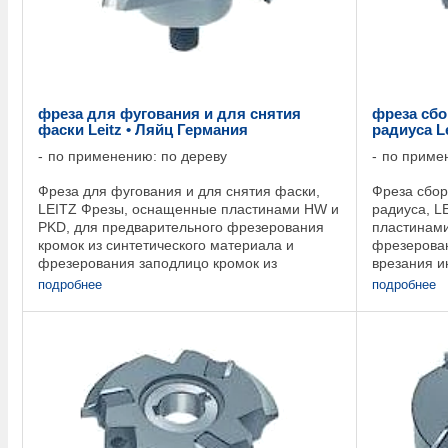
фреза для фугования и для снятия
фреза сб
фаски Leitz • Ляйц Германия
радиуса L
по применению: по дереву
по приме
Фреза для фугования и для снятия фаски,
Фреза сбо
LEITZ Фрезы, оснащенные пластинами HW и
радиуса, L
PKD, для предварительного фрезерования
пластинам
кромок из синтетического материала и
фрезерован
фрезерования заподлицо кромок из
врезания и
массивной древесины, на наклонном
резания по
подробнее
подробнее
шпинделе возможно ...
nmax. 18.00