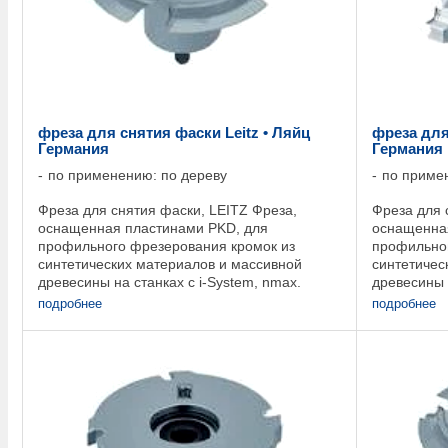
фреза для снятия фаски Leitz • Ляйц
фреза для
Германия
Германия
по применению: по дереву
по приме
Фреза для снятия фаски, LEITZ Фреза,
Фреза для 
оснащенная пластинами PKD, для
оснащенна
профильного фрезерования кромок из
профильног
синтетических материалов и массивной
синтетичес
древесины на станках с i-System, nmax.
древесины 
18.000 ...
nmax. 12.0
подробнее
подробнее