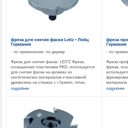
фреза для снятия фаски Leitz • Ляйц
фреза про
Германия
Германия
по применению: по дереву
по приме
Фреза для снятия фаски, LEITZ Фреза,
Фреза проф
оснащенная пластинами PKD, используется
фреза, осн
для снятия фаски на кромках из
использует
синтетических материалов и массивной
фрезерован
древесины на станках с i-System, nmax.
материала 
12.000 ...
станках с i
подробнее
подробнее
профилирую