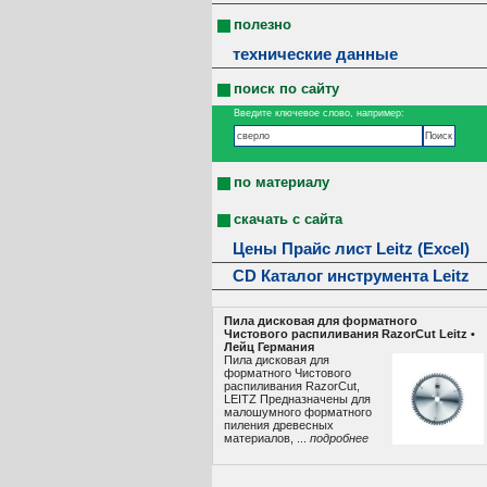
полезно
технические данные
поиск по сайту
Введите ключевое слово, например:
по материалу
скачать с сайта
Цены Прайс лист Leitz (Excel)
CD Каталог инструмента Leitz
Пила дисковая для форматного
Чистового распиливания RazorCut Leitz •
Лeйц Германия
Пила дисковая для
форматного Чистового
распиливания RazorCut,
LEITZ Предназначены для
малошумного форматного
пиления древесных
материалов, ...
подробнее