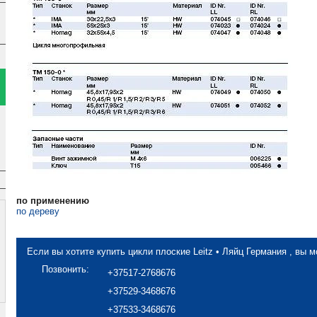
по применению
по дереву
Если вы хотите купить цикли плоские Leitz • Ляйц Германия , вы м
Позвонить:
+37517-2768676
+37529-3468676
+37533-3468676