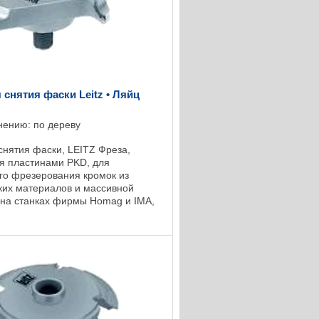
 снятия фаски Leitz • Ляйц
нению: по дереву
снятия фаски, LEITZ Фреза,
я пластинами PKD, для
о фрезерования кромок из
ких материалов и массивной
на станках фирмы Homag и IMA,
00 об/мин-1. DO: номинальный ...