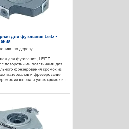
рная для фугования Leitz •
мания
нению: по дереву
ная для фугования, LEITZ
 с поворотными пластинами для
льного фрезерования кромок из
ких материалов и фрезерования
кромок из шпона и узких кромок из
древесины; крепление
пластин ...