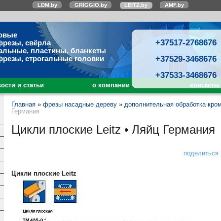
LDM.by
GRIGGIO.by
LEITZ.by
AMF.by
овые
+37517-2768676
фрезы, свёрла
альные, пластины, бланкеты
+37529-3468676
фрезы, строгальные головки
+37533-3468676
ости и статьи
о компании
контакты
Главная
»
фрезы насадные дереву
»
дополнительная обработка кро
Германия
Цикли плоские Leitz • Ляйц Германия
поделиться
Цикли плоские Leitz