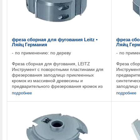
фреза сборная для фугования Leitz •
фреза сбо
Ляйц Германия
Ляйц Гер
по применению: по дереву
по приме
Фреза сборная для фугования, LEITZ
Фреза сбор
Инструмент с поворотными пластинами для
Инструмент
фрезерования заподлицо приклеенных
предварите
кромок из массивной древесины и
синтетичес
предварительного фрезерования кромок из
заподлицо 
синтетических материалов, ножи со снятой
массивной 
подробнее
подробнее
фаской обеспечивают ровный ...
поворотных 