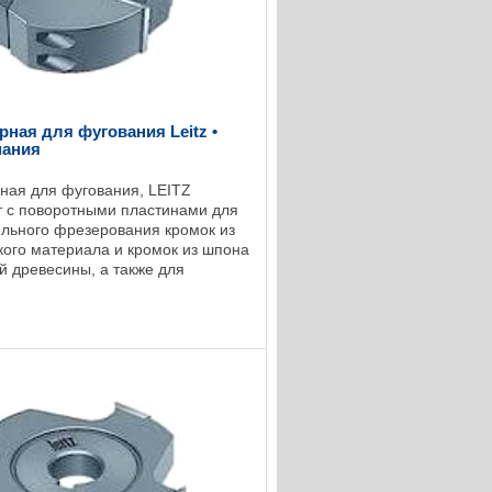
рная для фугования Leitz •
мания
ная для фугования, LEITZ
 с поворотными пластинами для
льного фрезерования кромок из
кого материала и кромок из шпона
й древесины, а также для
ия заподлицо кромок из шпона и
..