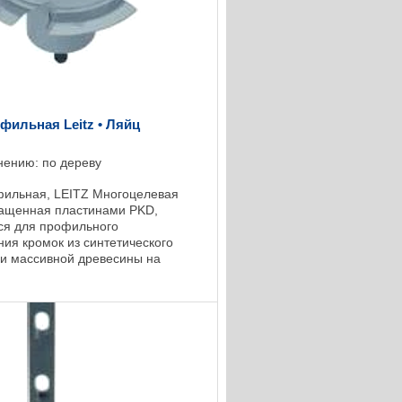
фильная Leitz • Ляйц
нению: по дереву
ильная, LEITZ Многоцелевая
ащенная пластинами PKD,
ся для профильного
ия кромок из синтетического
и массивной древесины на
-System, многоцелевой
щий инструмент с наиболее ...