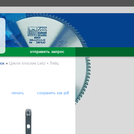
отправить запрос
мок
»
Цикли плоские Leitz • Ляйц
печать
сохранить как pdf