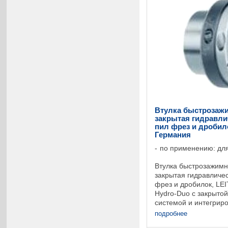
Втулка быстрозажи
закрытая гидравли
пил фрез и дробило
Германия
по применению: для
Втулка быстрозажимн
закрытая гидравличес
фрез и дробилок, LE
Hydro-Duo с закрытой
системой и интегри
зажимным кольцом. Д
подробнее
фиксирования и гибког