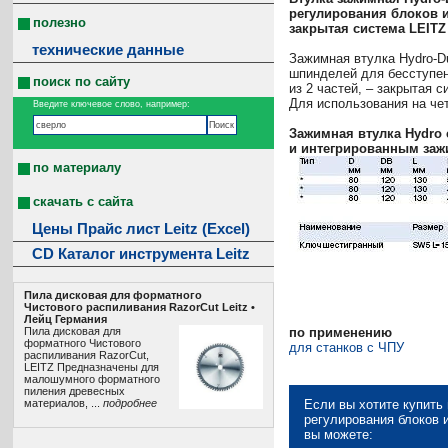
регулирования блоков и
полезно
закрытая система LEITZ
технические данные
Зажимная втулка Hydro-D
шпинделей для бесступен
поиск по сайту
из 2 частей, – закрытая 
Для использования на че
Введите ключевое слово, например:
Зажимная втулка Hydro
и интегрированным заж
по материалу
скачать с сайта
Цены Прайс лист Leitz (Excel)
CD Каталог инструмента Leitz
Пила дисковая для форматного
Чистового распиливания RazorCut Leitz •
Лeйц Германия
Пила дисковая для
по применению
форматного Чистового
для станков с ЧПУ
распиливания RazorCut,
LEITZ Предназначены для
малошумного форматного
пиления древесных
материалов, ...
подробнее
Если вы хотите купить
регулирования блоков и
вы можете: