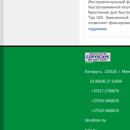
Инструментальный ф
быстрозажимной втулк
Крепление для быстр
Typ 160. Закаленный 
позволяет фиксирова
Инструмент монтируе
подробнее
на инструментальном 
©
2026
Leitz
Беларусь, 220118, г. Мин
53.85836,27.62609
+37517-2768676
+37529-3468676
+37533-3468676
ldm@ldm.by