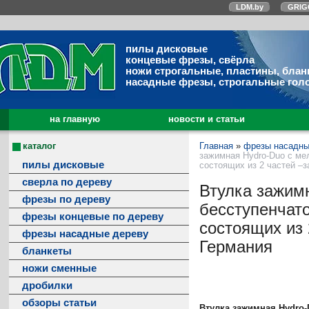
LDM.by
GRIG
пилы дисковые
концевые фрезы, свёрла
ножи строгальные, пластины, блан
насадные фрезы, строгальные гол
на главную
новости и статьи
каталог
Главная
»
фрезы насадны
зажимная Hydro-Duo с ме
пилы дисковые
состоящих из 2 частей –з
сверла по дереву
Втулка зажим
фрезы по дереву
бесступенчато
фрезы концевые по дереву
состоящих из 
фрезы насадные дереву
Германия
бланкеты
ножи сменные
дробилки
обзоры статьи
Втулка зажимная Hydro-