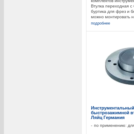
комплектов инструме
Втулка переходная с 
буртика для фрез и б
можно монтировать 
различного диаметра
подробнее
без предохранителя от
Инструментальный
быстрозажимной вту
Ляйц Германия
по применению: для