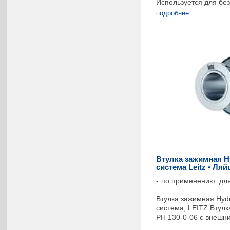
Используется для бе
фиксирования отдель
подробнее
блоков инструментов 
WS. Данный вид ...
Втулка зажимная H
система Leitz • Ля
по применению: для
Втулка зажимная Hyd
система, LEITZ Втул
PH 130-0-06 с внешни