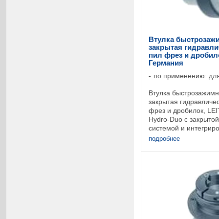
Втулка быстрозажи
закрытая гидравли
пил фрез и дробило
Германия
по применению: для
Втулка быстрозажимн
закрытая гидравличес
фрез и дробилок, LE
Hydro-Duo с закрытой
системой и интегри
зажимным кольцом. Д
подробнее
фиксирования и гибког