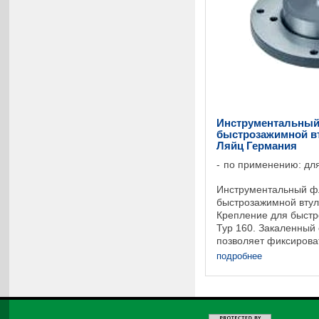
Инструментальный
быстрозажимной вту
Ляйц Германия
по применению: для
Инструментальный ф
быстрозажимной втулк
Крепление для быстр
Typ 160. Закаленный 
позволяет фиксирова
Инструмент монтируе
подробнее
на инструментальном 