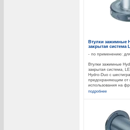
Втулки зажимные Н
закрытая система L
по применению: для
Втулки зажимные Нyd
закрытая система, L
Hydro-Duo с шестигр
предохраняющим от 
использования на фр
высокочастотным дви
подробнее
элемент Hydro-Duo с р