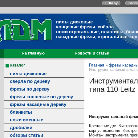
LDM.by
GRIG
пилы дисковые
концевые фрезы, свёрла
ножи строгальные, пластины, блан
насадные фрезы, строгальные гол
на главную
новости и статьи
каталог
Главная
»
фрезы насадны
Инструментальный фланец
пилы дисковые
Инструментал
сверла по дереву
типа 110 Leit
фрезы по дереву
фрезы концевые по дереву
фрезы насадные дереву
бланкеты
Инструментальный флан
ножи сменные
Крепление для быстрозаж
дробилки
корпус позволяет быстро
обзоры статьи
Монтаж инструмента прои