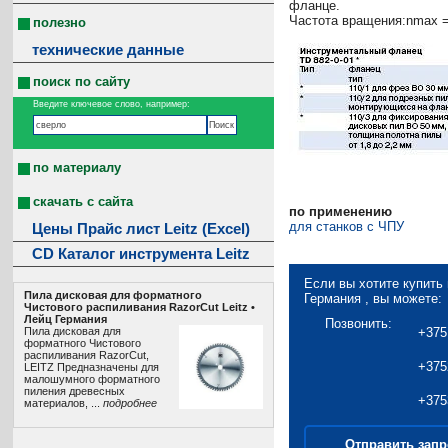
фланце.
Частота вращения:nmax =
полезно
технические данные
поиск по сайту
Введите ключевое слово, например:
по материалу
скачать с сайта
по применению
для станков с ЧПУ
Цены Прайс лист Leitz (Excel)
CD Каталог инструмента Leitz
Если вы хотите купить
Пила дисковая для форматного
Германия , вы можете:
Чистового распиливания RazorCut Leitz •
Лeйц Германия
Позвонить:
Пила дисковая для
+375
форматного Чистового
распиливания RazorCut,
+375
LEITZ Предназначены для
малошумного форматного
пиления древесных
+375
материалов, ...
подробнее
Отправить запр