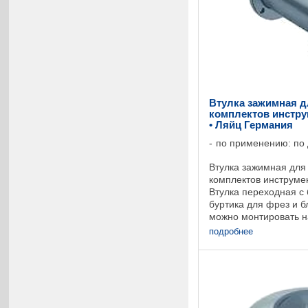
Втулка зажимная 
комплектов инстру
• Ляйц Германия
по применению: по
Втулка зажимная для
комплектов инструме
Втулка переходная с 
буртика для фрез и б
можно монтировать 
различного диаметра
подробнее
без предохранителя от