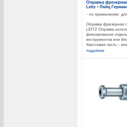
Оправка фрезерная
Leitz • Ляйц Герма
по применению: для
Оправка фрезерная с
LEITZ Оправка испол
фиксирования отдел
инструментов или бло
Хвостовая часть – ко
Предохранение от пр
подробнее
помощью соединения 