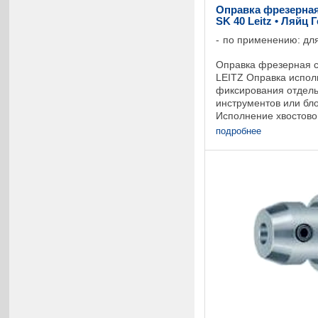
Оправка фрезерная
SK 40 Leitz • Ляйц
по применению: для
Оправка фрезерная с
LEITZ Оправка испол
фиксирования отдел
инструментов или бло
Исполнение хвостовой
соответствии с DIN 69
подробнее
надрезов. Базовый ра