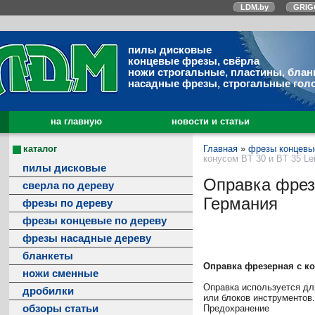
LDM.by
GRIG
пилы дисковые
концевые фрезы, свёрла
ножи строгальные, пластины, блан
насадные фрезы, строгальные гол
на главную
новости и статьи
каталог
Главная
»
фрезы концевы
конусом BT 30 и BT 35 Le
пилы дисковые
Оправка фрезе
сверла по дереву
Германия
фрезы по дереву
фрезы концевые по дереву
фрезы насадные дереву
бланкеты
Оправка фрезерная с ко
ножи сменные
Оправка используется дл
дробилки
или блоков инструментов.
обзоры статьи
Предохранение