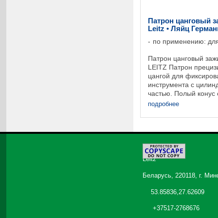
Патрон цанговый з
Leitz • Ляйц Герма
по применению: для
Патрон цанговый заж
LEITZ Патрон прециз
цангой для фиксиров
инструмента с цилин
частью. Полый конус 
69893. Минимальное
подробнее
обеспечивают закален
©
2026
Leitz
Беларусь, 220118, г. Мин
53.85836,27.62609
+37517-2768676