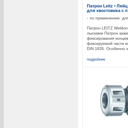
Патрон Leitz • Ляй
для хвостовика с 
по применению: для
Патрон LEITZ Weldon 
лысками Патрон зажи
фиксирования концев
фиксируемой части ко
DIN 1835. Особенно 
использования при ф
формату и ...
подробнее