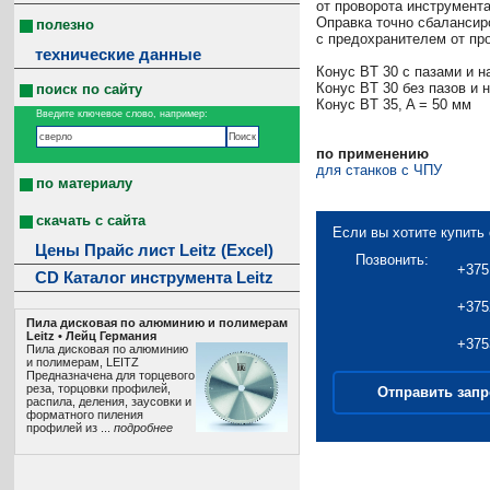
от проворота инструмент
Оправка точно сбалансир
полезно
с предохранителем от пр
технические данные
Конус BT 30 с пазами и н
Конус BT 30 без пазов и 
поиск по сайту
Конус BT 35, A = 50 мм
Введите ключевое слово, например:
по применению
для станков с ЧПУ
по материалу
скачать с сайта
Если вы хотите купить 
Цены Прайс лист Leitz (Excel)
Позвонить:
+375
CD Каталог инструмента Leitz
+375
Пила дисковая по алюминию и полимерам
Leitz • Лeйц Германия
+375
Пила дисковая по алюминию
и полимерам, LEITZ
Предназначена для торцевого
реза, торцовки профилей,
Отправить запр
распила, деления, заусовки и
форматного пиления
профилей из ...
подробнее