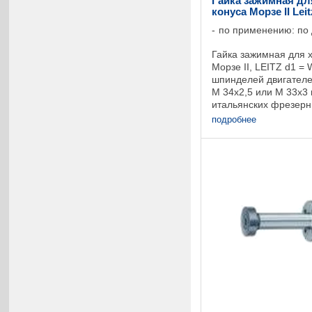
Гайка зажимная дл
конуса Морзе II Lei
по применению: по
Гайка зажимная для х
Морзе II, LEITZ d1 = 
шпинделей двигателей
M 34x2,5 или M 33x3
итальянских фрезерн
расположением шпинд
подробнее
D2 GL ID ...