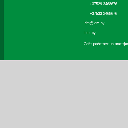
+37529-3468676
+37533-3468676
ldm@ldm.by
leitz.by
Сайт работает на платф