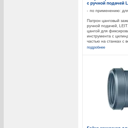
с ручной подачей L
по применению: для
Патрон цанговый заж
ручной подачей, LEI
цангой для фиксиров
инструмента с цилин
частью на станках с
шпинделя и ручной п
подробнее
гнездами с ...