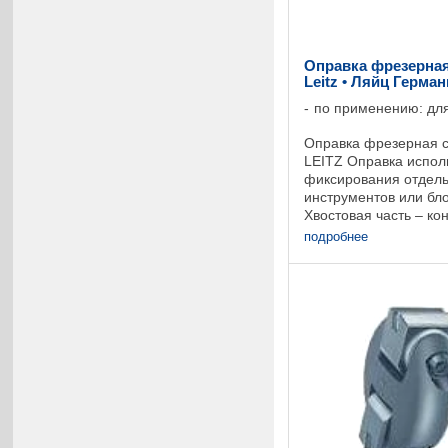
Оправка фрезерная
Leitz • Ляйц Герма
по применению: для
Оправка фрезерная с
LEITZ Оправка испол
фиксирования отдел
инструментов или бло
Хвостовая часть – ко
Предохранение от пр
подробнее
помощью соединения 