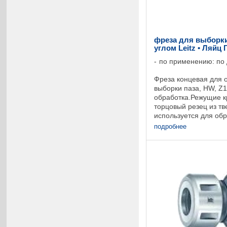
фреза для выборки
углом Leitz • Ляйц
по применению: по
Фреза концевая для 
выборки паза, HW, Z1
обработка.Режущие к
торцовый резец из тв
используется для обр
изготовлении мебели
подробнее
концевая для ...