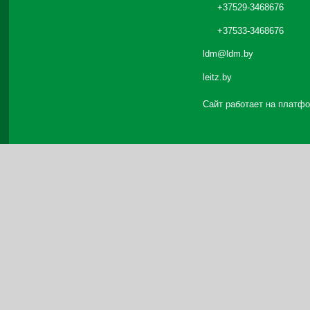
+37529-3468676
+37533-3468676
ldm@ldm.by
leitz.by
Сайт работает на платф