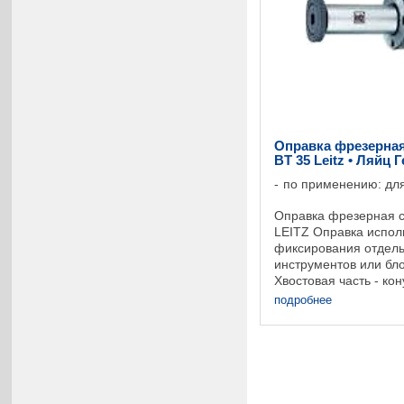
Оправка фрезерная
BT 35 Leitz • Ляйц 
по применению: для
Оправка фрезерная с
LEITZ Оправка испол
фиксирования отдел
инструментов или бло
Хвостовая часть - ко
Предохранение от пр
подробнее
помощью соединения 