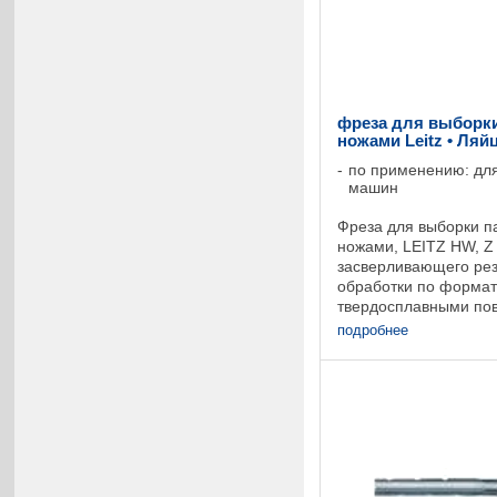
фреза для выборки
ножами Leitz • Ляй
по применению: дл
машин
Фреза для выборки п
ножами, LEITZ HW, Z 
засверливающего рез
обработки по формату
твердосплавными по
окончательная обраб
подробнее
расположены паралле