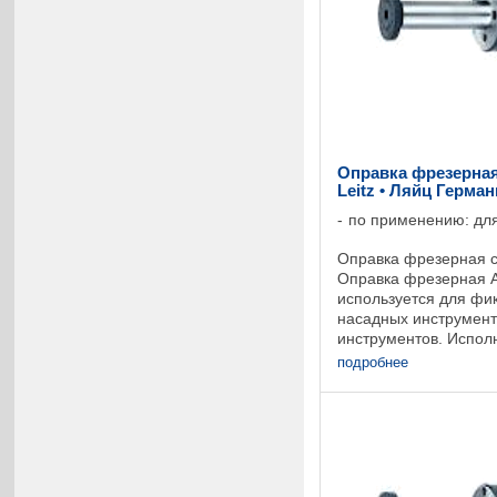
Оправка фрезерная
Leitz • Ляйц Герма
по применению: для
Оправка фрезерная с
Оправка фрезерная A
используется для фи
насадных инструмент
инструментов. Исполн
конус, в соответствии
подробнее
Предохранение от ...