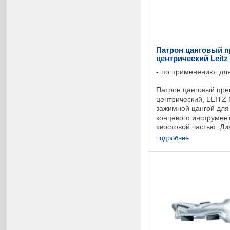
Патрон цанговый 
центрический Leitz
по применению: для
Патрон цанговый пр
центрический, LEITZ
зажимной цангой для
концевого инструмен
хвостовой частью. Ди
инструмента до dmax
подробнее
радиальное биение ..