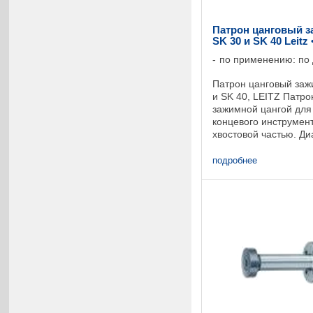
Патрон цанговый з
SK 30 и SK 40 Leitz
по применению: по
Патрон цанговый заж
и SK 40, LEITZ Патр
зажимной цангой для
концевого инструмен
хвостовой частью. Ди
инструмента до dmax
конуса ...
подробнее