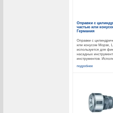
Оправки с цилиндр
частью или конусом
Германия
Оправки с цилиндрич
или конусом Морзе, 
используется для фи
насадных инструмент
инструментов. Испол
хвостовой частью или
подробнее
Короткое исполнение 