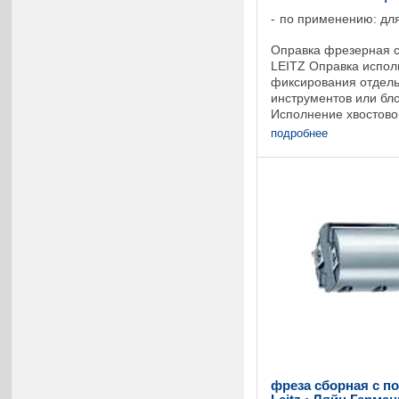
по применению: для
Оправка фрезерная с
LEITZ Оправка испол
фиксирования отдел
инструментов или бло
Исполнение хвостовой
соответствии с DIN 69
подробнее
надрезов. Базовый ра
фреза сборная с 