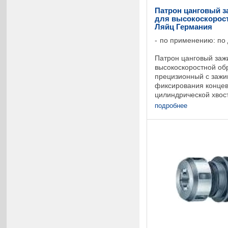
Патрон цанговый з
для высокоскоростн
Ляйц Германия
по применению: по
Патрон цанговый заж
высокоскоростной об
прецизионный с зажи
фиксирования концев
цилиндрической хвос
хвостовой части инст
подробнее
мм. Полый ...