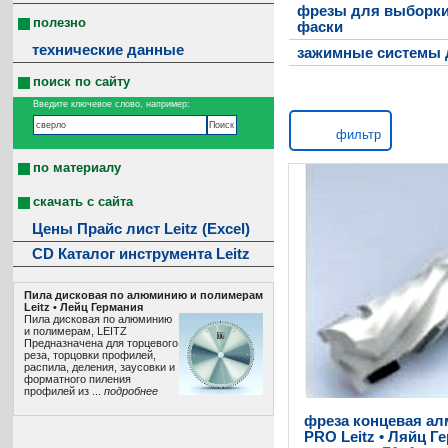
фрезы для выборки
полезно
фаски
технические данные
зажимные системы 
поиск по сайту
Введите ключевое слово, например:
фильтр
по материалу
скачать с сайта
Цены Прайс лист Leitz (Excel)
CD Каталог инструмента Leitz
Пила дисковая по алюминию и полимерам
Leitz • Лeйц Германия
Пила дисковая по алюминию
и полимерам, LEITZ
Предназначена для торцевого
реза, торцовки профилей,
распила, деления, заусовки и
форматного пиления
профилей из ...
подробнее
фреза концевая ал
PRO Leitz • Ляйц Г