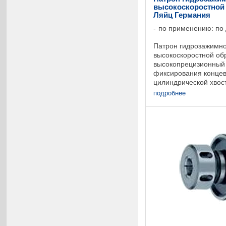
высокоскоростной о
Ляйц Германия
по применению: по
Патрон гидрозажимно
высокоскоростной об
высокопрецизионный 
фиксирования концев
цилиндрической хвос
хвостовой части диам
подробнее
мм. Возможно ...