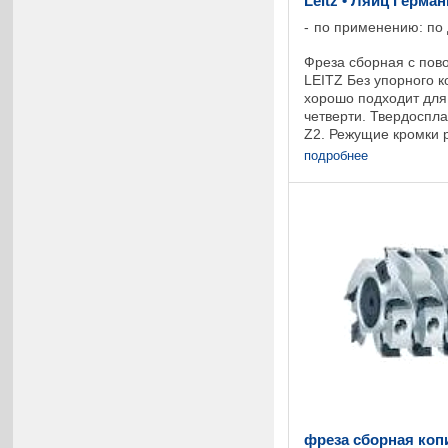
Leitz • Ляйц Герма
по применению: по
Фреза сборная с пов
LEITZ Без упорного 
хорошо подходит для
четверти. Твердоспл
Z2. Режущие кромки
прямолинейно. Испол
подробнее
фрезерования предва
фреза сборная копи