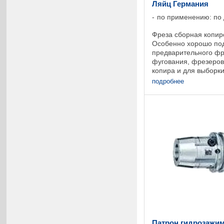
Ляйц Германия
по применению: по
Фреза сборная копир
Особенно хорошо по
предварительного фр
фугования, фрезеров
копира и для выборк
ножи HW Z2 с осевы
подробнее
по спирали, высокая .
Патрон гидрозажим