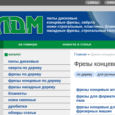
LDM.by
GRIG
пилы дисковые
концевые фрезы, свёрла
ножи строгальные, пластины, блан
насадные фрезы, строгальные гол
на главную
новости и статьи
каталог
Главная
»
фрезы концевы
пилы дисковые
Фрезы концев
сверла по дереву
фрезы по дереву
по дереву
для ручны
фрезы концевые по дереву
фрезы насадные дереву
фрезы концевые а
бланкеты
фрезы для формати
ножи сменные
паза
дробилки
фрезы концевые дл
фрезерных машин
обзоры статьи