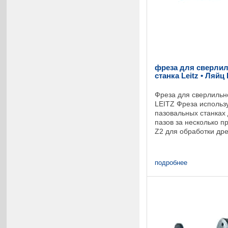
фреза для сверлил
станка Leitz • Ляйц
Фреза для сверлильно
LEITZ Фреза использ
пазовальных станках
пазов за несколько п
Z2 для обработки др
твердых пород. Режу
расположены ...
подробнее