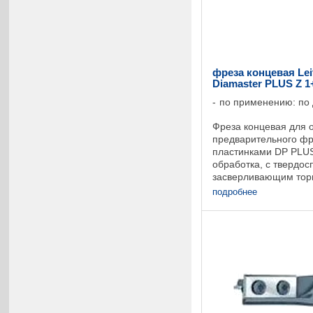
фреза концевая Lei
Diamaster PLUS Z 1
по применению: по
Фреза концевая для 
предварительного ф
пластинками DP PLUS
обработка, с твердо
засверливающим тор
кромки с чередующи
подробнее
позволяют избежать ..