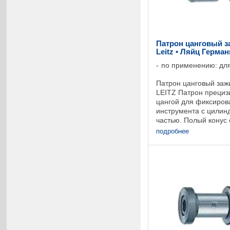
Патрон цанговый з
Leitz • Ляйц Герма
по применению: для
Патрон цанговый заж
LEITZ Патрон прециз
цангой для фиксиров
инструмента с цилин
частью. Полый конус 
69893. Минималь- но
подробнее
обеспечивают закален